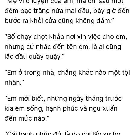
“Mẹ vì chuyện của em,
chỉ sau một
đêm bạc trắng nửa
đầu, bây giờ
bước ra khỏi cửa cũng không dám.”
“Bố chạy chọt khắp nơi xin việc cho em,
cứ
đến tên em, là ai
lắc đầu quầy quậy.”
“Em
trong
chẳng
nào một tội
nhân.”
“Em
biết, những ngày tháng trước
kia
sống, hạnh phúc
ngu xuẩn
đến mức nào.”
hạnh phúc đó, là do chị lấy sự hy