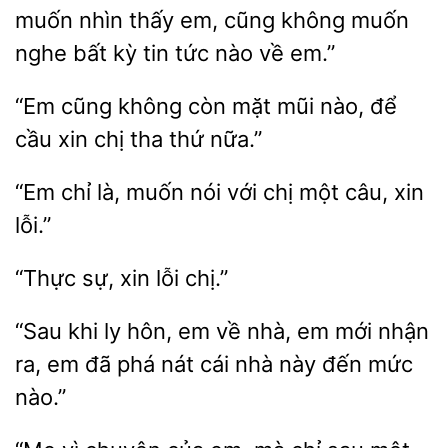
muốn nhìn thấy em, cũng không muốn
nghe
kỳ tin
nào về em.”
cũng
mặt mũi nào, để
cầu xin chị tha thứ nữa.”
“Em chỉ là, muốn
chị một câu,
lỗi.”
sự,
chị.”
“Sau khi
hôn,
về nhà,
mới nhận
ra, em đã phá nát cái nhà này đến mức
nào.”