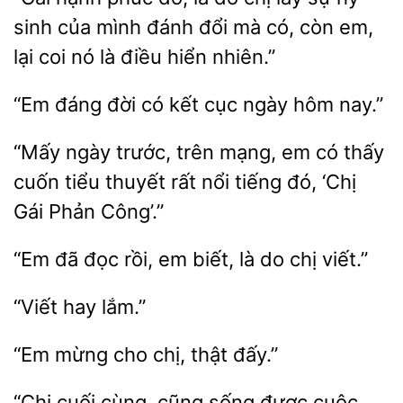
sinh của mình
đổi mà có, còn em,
lại coi nó là điều hiển
“Em
đời có kết
ngày
nay.”
“Mấy ngày
trên mạng, em
thấy
cuốn tiểu thuyết rất nổi tiếng đó, ‘Chị
Phản Công’.”
“Em đã đọc rồi,
biết,
do
viết.”
“Em mừng
đấy.”
“Chị cuối
cũng sống được cuộc