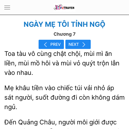
NGÀY MẸ TÔI TỈNH NGỘ
Chương 7
PREV
NEXT
Toa tàu vô cùng
chội, mùi mì
liền, mùi
hôi và mùi vỏ quýt trộn lẫn
vào nhau.
khâu tiền vào chiếc
nhỏ áp
sát người, suốt đường đi còn không dám
ngủ.
Đến Quảng Châu, người môi
được