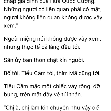
chấp
đình của Hứa Quốc Cường.
người có liên quan phải có mặt,
người không liên quan không được vây
xem.”
Ngoài miệng nói
vây xem,
nhưng thực tế cả làng đều
Sân
ban
chật kín
Tiểu Cầm tới, thím
cũng tới.
Tiểu Cầm mặc một chiếc váy rộng, đỡ
bụng, trên mặt
tủi
“Chị à,
làm lớn chuyện như vậy để