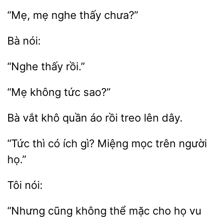
“Mẹ,
thấy
sao?”
khô quần áo
treo lên dây.
“Tức thì có
Miệng mọc trên
họ.”
cũng không thể
cho
vu