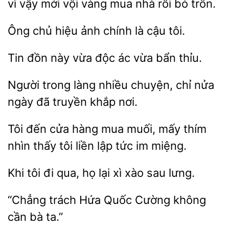
vì vậy mới vội vàng mua nhà
bỏ trốn.
Ông
hiệu
là cậu tôi.
Tin đồn này vừa
vừa
thỉu.
Người trong
nhiều chuyện,
nửa
ngày
truyền khắp nơi.
Tôi đến cửa hàng mua muối, mấy
nhìn thấy tôi liền
tức
miệng.
Khi tôi đi
lại
xào sau lưng.
“Chẳng trách Hứa
Cường
cần bà