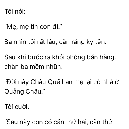
tin con
Bà nhìn
rất
cắn răng ký
khi
ra
phòng bán hàng,
chân bà mềm nhũn.
này
Quế Lan mẹ lại có nhà ở
Châu.”
“Sau này
có căn thứ hai,
thứ