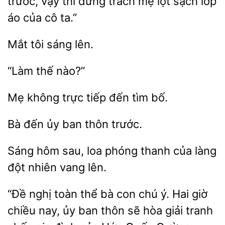
trước, vậy
đừng
mẹ
sạch lớp
áo của cô ta.”
lên.
Mẹ không
đến
bố.
đến ủy
trước.
Sáng hôm sau, loa
thanh
làng
nhiên vang lên.
“Đề nghị toàn thể bà con chú
Hai giờ
chiều nay, ủy ban thôn sẽ hòa giải tranh