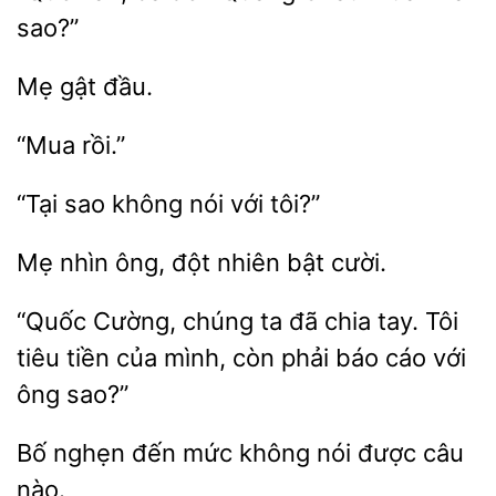
“Tại sao
tôi?”
ông, đột
bật cười.
“Quốc Cường, chúng ta đã chia tay. Tôi
tiêu
mình, còn phải
cáo với
ông sao?”
Bố nghẹn
mức
nói
câu
nào.