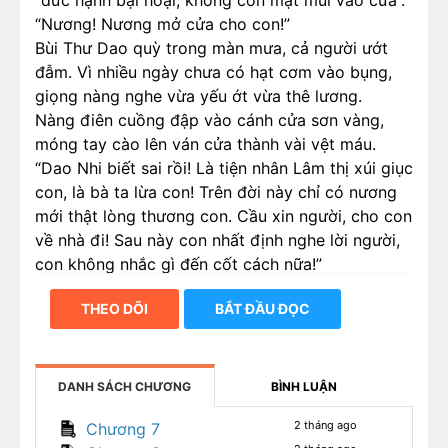
“đức hạnh bại hoại, không còn mặt mũi vào cửa”.
“Nương! Nương mở cửa cho con!”
Bùi Thư Dao quỳ trong màn mưa, cả người ướt
đẫm. Vì nhiều ngày chưa có hạt cơm vào bụng,
giọng nàng nghe vừa yếu ớt vừa thê lương.
Nàng điên cuồng đập vào cánh cửa sơn vàng,
móng tay cào lên ván cửa thành vài vệt máu.
“Dao Nhi biết sai rồi! Là tiện nhân Lâm thị xúi giục
con, là bà ta lừa con! Trên đời này chỉ có nương
mới thật lòng thương con. Cầu xin người, cho con
về nhà đi! Sau này con nhất định nghe lời người,
con không nhắc gì đến cốt cách nữa!”
THEO DÕI
BẮT ĐẦU ĐỌC
DANH SÁCH CHƯƠNG
BÌNH LUẬN
2 tháng ago
Chương 7