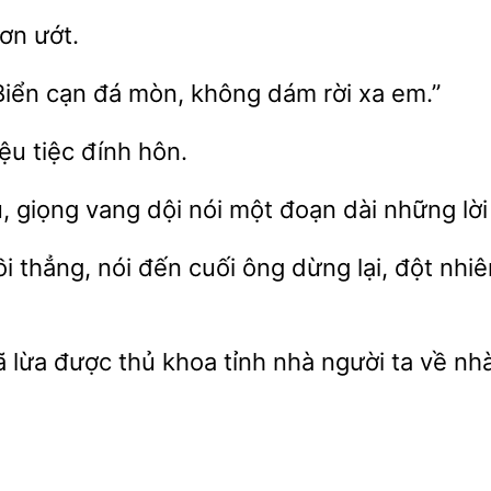
ươn
“Biển cạn
mòn,
dám rời
em.”
iệu tiệc đính hôn.
u,
vang dội nói một
dài những lời
 thẳng, nói đến cuối ông dừng lại, đột nhi
 đã lừa được thủ khoa tỉnh nhà
ta về nh