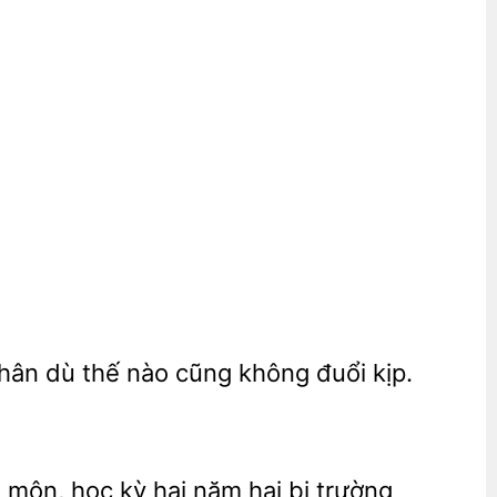
hân dù thế nào cũng không đuổi kịp.
ớt môn, học
hai năm hai
trường