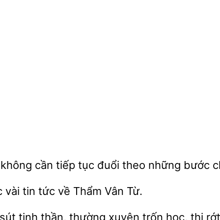
,
tiếp tục đuổi theo những bước c
vài tin tức về Thẩm Vân Từ.
tinh thần, thường xuyên trốn học, thi r