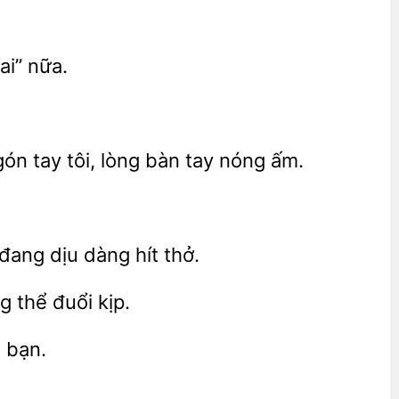
nữa.
ón tay tôi,
bàn tay
ấm.
 đang dịu dàng hít
 thể đuổi kịp.
 bạn.