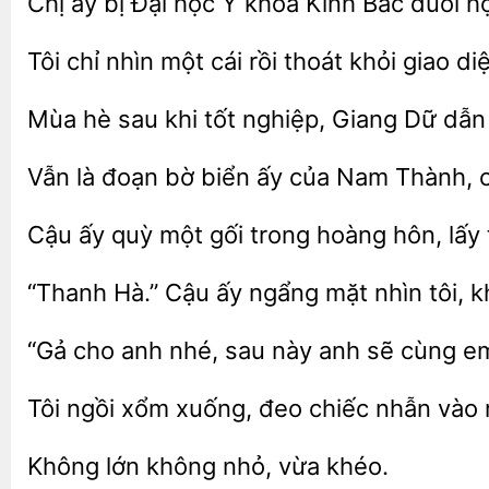
Chị ấy bị Đại học
khoa Kinh Bắc đuổi h
chỉ
một cái
thoát khỏi giao di
Mùa
sau khi tốt nghiệp, Giang
Vẫn là đoạn bờ biển ấy của
c
Cậu
quỳ
gối trong hoàng hôn, lấy 
“Thanh Hà.” Cậu ấy ngẩng
nhìn tôi, k
“Gả cho anh nhé, sau này anh
cùng
Tôi ngồi
xuống,
chiếc nhẫn
Không
nhỏ,
khéo.