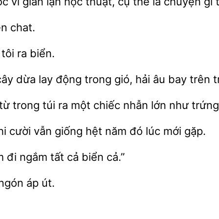
ọc
gian lận học thuật, cụ thể là chuyện gì 
ện chat.
tôi ra biển.
ây dừa lay động trong gió, hải âu bay
t
từ trong túi ra một chiếc nhẫn lớn như trứn
hi
vẫn giống hệt năm đó lúc mới
đi ngắm tất cả
cả.”
ngón áp út.