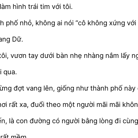
 làm hình
với tôi.
nh phố nhỏ, không
nói “cô không xứng với
ang Dữ.
tôi, vươn tay dưới bàn nhẹ nhàng nắm lấy ng
i qua.
từng đợt
lên, giống như thành phố này
nơi
xa, đuổi theo một người mãi
không
là con
có người bằng lòng
cùng
 rất