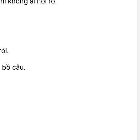
thì không ai
rõ.
rời.
g
câu.