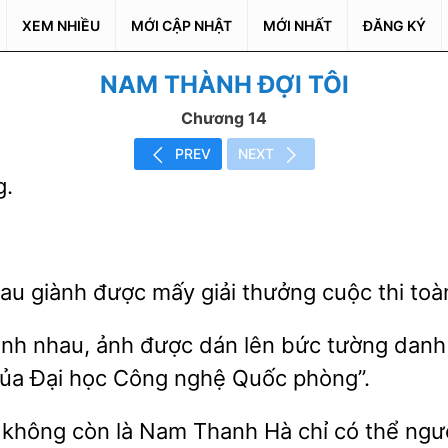
XEM NHIỀU
MỚI CẬP NHẬT
MỚI NHẤT
ĐĂNG KÝ
NAM THÀNH ĐỢI TÔI
Chương 14
PREV
NEXT
au giành được mấy giải thưởng cuộc thi toà
ạnh nhau, ảnh được dán lên bức tường danh 
ủa Đại học
nghệ Quốc phòng”.
, không còn là Nam
Hà chỉ có thể ngư