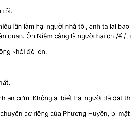
 rồi.
iều lần làm hại người nhà tôi, anh ta lại ba
iên quan. Ôn Niệm càng là người hại ch /ế /t 
khỏi đỏ lên.
hất.
 ăn cơm. Không ai biết
người đã đạt th
 chuyên cơ riêng của
Huyền,
mật 