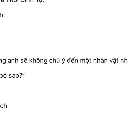
h.
ởng anh
không chú ý đến một nhân vật nhỏ
ch: