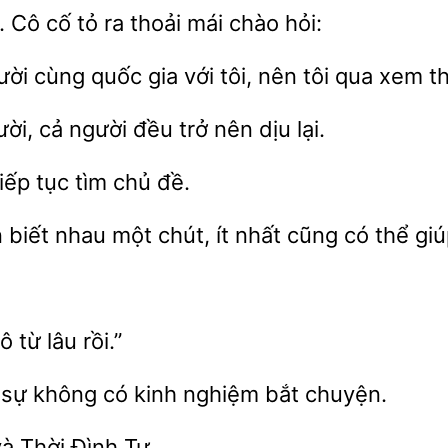
. Cô cố tỏ
thoải mái chào hỏi:
cùng quốc gia với tôi, nên tôi
xem th
cả người đều trở
dịu lại.
chủ đề.
n biết nhau một chút,
nhất cũng
thể giú
cô
lâu
 sự không
nghiệm bắt chuyện.
à Thời Đình Tự.