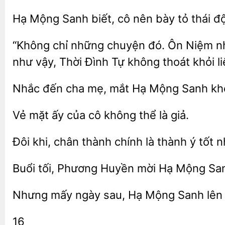
Hạ Mộng Sanh
nên
tỏ thái độ
“Không chỉ những chuyện
Ôn
nh
như vậy, Thời Đình Tự không
khỏi l
Nhắc
cha mẹ, mắt Hạ Mộng
Vẻ
ấy của cô
là giả.
khi, chân thành chính là
tốt n
tối, Phương Huyền
Hạ Mộng Sanh
Nhưng mấy ngày sau, Hạ Mộng
lên
16