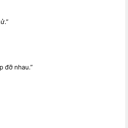
ử.”
p đỡ nhau.”