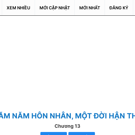
XEM NHIỀU
MỚI CẬP NHẬT
MỚI NHẤT
ĐĂNG KÝ
ĂM NĂM HÔN NHÂN, MỘT ĐỜI HẬN T
Chương 13