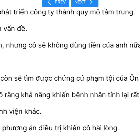
PREV
NEXT
phát
công ty thành quy mô
trung.
 vấn đề.
n,
cô
không dùng tiền của anh nữa
 còn
tìm được chứng cứ phạm tội của Ôn
cô
khả năng khiến bệnh nhân tỉnh lại rất
nh
phương án điều trị khiến cô hài lòng.