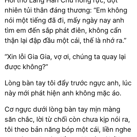
Hơi
Lăng Hàn Chu nóng rực, đột
nhiên tủi thân đáng thương: “Em không
nói một tiếng đã đi, mấy ngày nay anh
tìm
đến
phát điên, không cẩn
thận lại đập đầu một cái, thế là nhớ ra.”
lỗi Gia Gia, vợ ơi, chúng ta
lại
được
bàn tay tôi
trước ngực anh, lúc
này
phát hiện anh không mặc áo.
Cơ ngực
lòng bàn tay mịn màng
săn chắc, lời từ chối còn chưa kịp
ra,
tôi theo bản năng bóp một cái, liền nghe