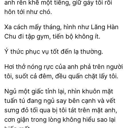
anh rên khẽ một tiếng, giữ gáy tôi rồi
tới như chó.
cách mấy tháng, hình như Lăng
Chu
tập gym, tiến bộ không ít.
Ý
phục vụ
đến lạ
Hơi thở nóng rực của anh
trên người
suốt cả đêm, đều
chặt lấy tôi.
Ngủ một giấc
lại,
khuôn mặt
tuấn tú đang ngủ say bên cạnh và vết
sưng đỏ tối qua bị tôi tát
mặt anh,
cơn giận trong lòng không hiểu sao lại