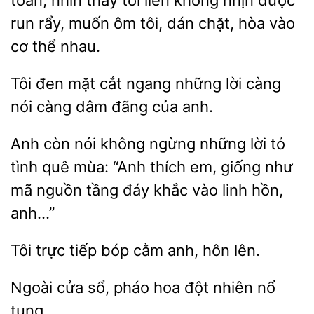
toàn, nhìn thấy
liền
nhịn được
run rẩy, muốn ôm tôi, dán chặt, hòa vào
cơ thể nhau.
Tôi đen mặt
ngang những
càng
càng dâm đãng của anh.
Anh còn nói không ngừng những lời tỏ
tình quê
“Anh
giống như
mã nguồn tầng đáy khắc vào linh hồn,
anh…”
Tôi trực tiếp
cằm
hôn
Ngoài
sổ,
đột nhiên nổ
tung.