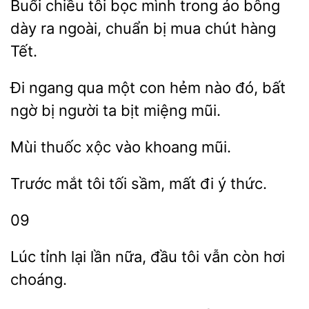
chiều tôi bọc mình trong áo bông
dày ra ngoài,
bị mua
hàng
Tết.
Đi ngang qua một con hẻm
đó, bất
người ta bịt miệng mũi.
thuốc xộc
mũi.
mắt tôi tối
mất đi
thức.
09
tỉnh lại lần nữa,
tôi
còn hơi
choáng.