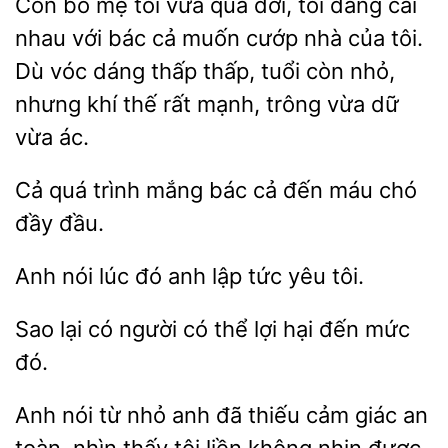
Còn bố mẹ tôi vừa qua đời,
đang cãi
nhau với bác cả muốn cướp nhà của tôi.
Dù vóc dáng thấp thấp, tuổi còn nhỏ,
nhưng khí thế rất mạnh, trông vừa
ác.
Cả quá trình mắng
cả
máu chó
đầy
Anh
lúc đó
tức yêu tôi.
Sao lại có
thể lợi hại đến
đó.
nói từ nhỏ anh đã thiếu cảm giác an