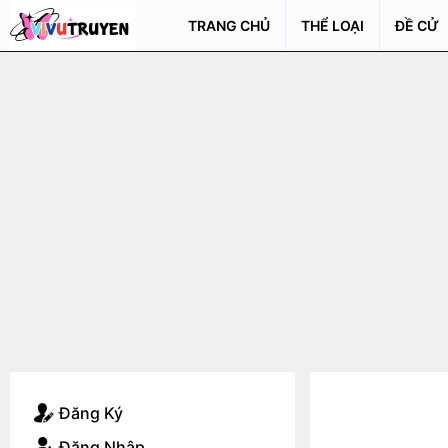
TRANG CHỦ
THỂ LOẠI
ĐỀ CỬ
Đăng Ký
Đăng Nhập