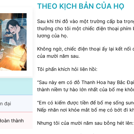
THEO KỊCH BẢN CỦA HỌ
Sau khi thi đỗ vào một trường cấp ba trọ
thưởng cho tôi một chiếc điện thoại phím
lương của họ.
Không ngờ, chiếc điện thoại ấy lại kết nối 
của mười năm sau.
Tôi phấn khích hỏi liên hồi:
“Sau này em có đỗ Thanh Hoa hay Bắc Đại
thành niềm tự hào lớn nhất của bố mẹ khô
“Em có kiếm được tiền để bố mẹ sống su
n đại
Nếp nhăn nơi khóe mắt bố mẹ có bớt đi k
oàn thành
Nhưng tôi của mười năm sau bỗng hét lên: