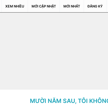
XEM NHIỀU
MỚI CẬP NHẬT
MỚI NHẤT
ĐĂNG KÝ
MƯỜI NĂM SAU, TÔI KHÔN