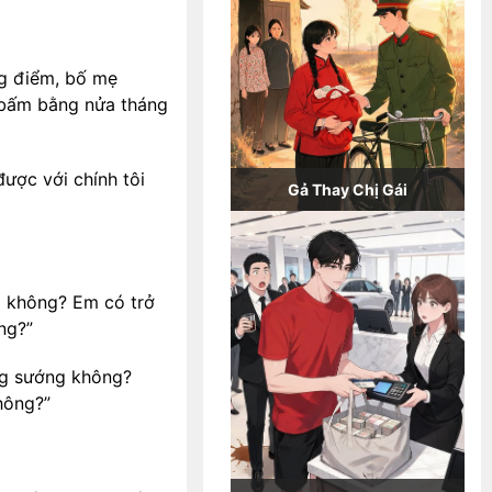
ng điểm, bố mẹ
 bấm bằng nửa tháng
được với chính tôi
Gả Thay Chị Gái
 không? Em có trở
ng?”
ng sướng không?
hông?”