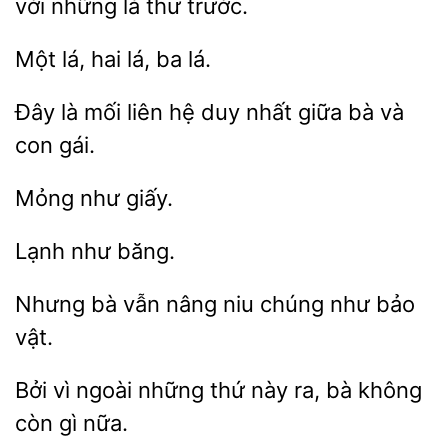
với những lá
trước.
Một
ba lá.
Đây là mối liên
duy nhất
bà và
con
Nhưng
vẫn nâng niu
như
vật.
Bởi vì ngoài những
này ra,
không
gì nữa.