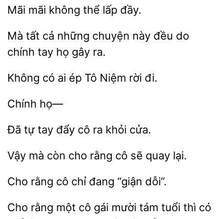
mãi
lấp đầy.
Mà tất cả
này đều do
tay họ gây ra.
có
ép Tô Niệm rời
Đã tự
cô ra
cửa.
Vậy mà
rằng
sẽ quay lại.
rằng cô chỉ
“giận
rằng một cô
mười tám tuổi thì