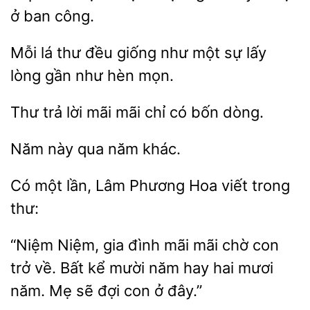
ở
công.
Mỗi lá thư
giống như một sự lấy
gần như hèn
trả lời mãi
chỉ có
dòng.
này
năm
Có
lần, Lâm
Hoa viết
thư:
“Niệm Niệm, gia đình mãi mãi chờ con
trở về. Bất kể mười năm hay hai
năm.
sẽ đợi
ở đây.”