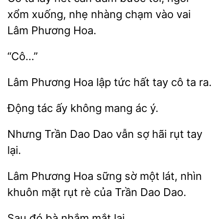
xổm xuống, nhẹ
chạm
vai
Lâm Phương Hoa.
“Cô…”
Lâm
lập tức
tay cô ta ra.
ấy không
ác ý.
Nhưng Trần Dao
vẫn
hãi
tay
lại.
Lâm Phương Hoa sững
một lát, nhìn
khuôn
rụt
của Trần Dao Dao.
Sau đó
lại.