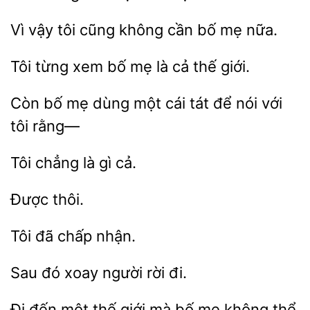
vậy
cũng không cần
mẹ nữa.
Tôi
bố
là cả thế giới.
bố mẹ dùng một cái
để nói với
rằng—
Tôi
cả.
nhận.
Sau đó
đi.
Đi
một thế
mà bố
không thể