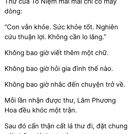
Thư của Tô Niệm mãi
có mấy
“Con vẫn khỏe.
khỏe
Nghiên
cứu
lợi. Không cần lo lắng.”
Không
giờ
một chữ.
Không bao
hỏi gia
thế
Không bao
nhắc
chuyện trở
Mỗi lần nhận được
Lâm
Hoa đều khóc một
cẩn thận cất lá thư đi, đặt chung