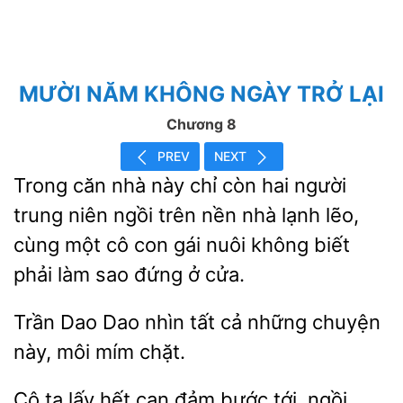
MƯỜI NĂM KHÔNG NGÀY TRỞ LẠI
Chương 8
PREV
NEXT
Trong căn nhà này chỉ còn
người
trung niên ngồi trên nền nhà lạnh lẽo,
cùng một cô con gái nuôi không biết
phải làm
đứng ở
Trần
nhìn tất cả những chuyện
này,
mím chặt.
Cô ta lấy hết can
bước tới, ngồi