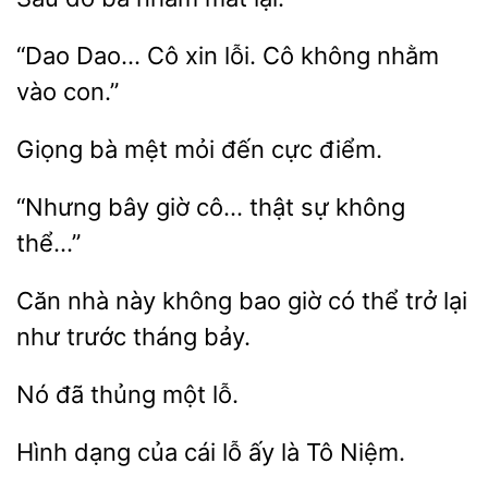
Cô xin lỗi. Cô không nhằm
con.”
bà mệt
đến
điểm.
“Nhưng bây
cô…
sự
thể…”
Căn
này
bao giờ có thể trở
như trước tháng bảy.
đã thủng
Hình
của
lỗ ấy là Tô