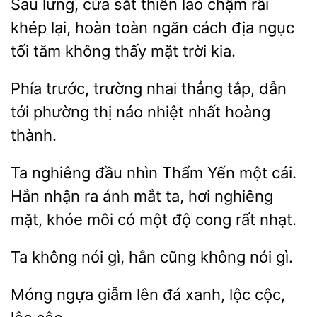
Sau lưng,
sắt
lao
rãi
khép lại, hoàn toàn ngăn cách địa ngục
tối tăm không thấy mặt trời kia.
trường nhai thẳng tắp, dẫn
tới phường thị náo nhiệt
hoàng
thành.
Ta nghiêng đầu
Thẩm Yến
cái.
Hắn nhận ra
mắt ta, hơi nghiêng
mặt, khóe môi có một độ cong rất nhạt.
Ta
nói gì, hắn cũng
nói
Móng ngựa
đá xanh, lộc