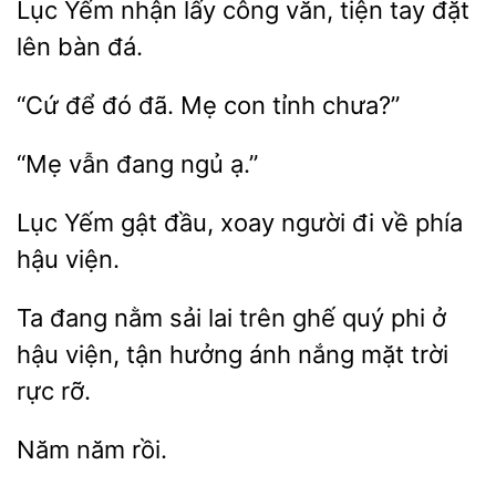
Lục
nhận lấy công văn, tiện tay
lên
đá.
để đó
Mẹ con
chưa?”
“Mẹ
ạ.”
Yếm gật đầu,
người đi
phía
hậu viện.
Ta đang nằm sải lai
ghế quý phi
hậu viện, tận hưởng ánh nắng mặt trời
rực