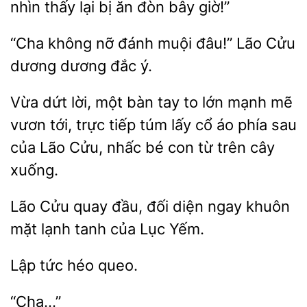
thấy lại bị ăn đòn
giờ!”
“Cha không
muội đâu!” Lão Cửu
dương dương
ý.
Vừa dứt lời, một
tay to lớn mạnh mẽ
vươn tới, trực tiếp túm lấy cổ áo phía
của Lão Cửu,
bé con từ trên cây
xuống.
Lão
đầu, đối
ngay khuôn
mặt lạnh tanh của Lục Yếm.
héo
“Cha…”