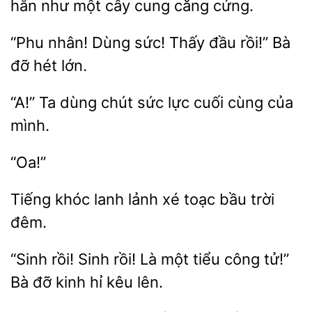
như một cây cung
cứng.
“Phu
Dùng
Thấy
rồi!” Bà
đỡ hét lớn.
“A!”
dùng
sức lực cuối
của
mình.
“Oa!”
Tiếng khóc lanh
toạc bầu trời
“Sinh rồi! Sinh rồi! Là một
tử!”
Bà
kinh hỉ kêu lên.