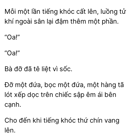
một lần tiếng khóc cất lên, luồng tử
khí ngoài sân lại
một phần.
“Oa!”
“Oa!”
Bà
tê
vì sốc.
Đỡ
bọc một
một hàng tã
lót xếp dọc trên chiếc sập êm ái bên
cạnh.
Cho
khi
khóc
chín vang
lên.