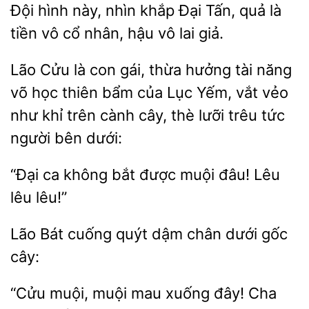
Đội hình này, nhìn khắp Đại
quả là
tiền vô cổ
hậu
lai giả.
Lão Cửu
con
thừa hưởng tài năng
võ học thiên bẩm của Lục Yếm, vắt vẻo
như khỉ trên cành cây, thè lưỡi trêu tức
người bên
“Đại ca không bắt
đâu! Lêu
lêu
Lão
cuống quýt dậm
gốc
cây:
“Cửu muội, muội
xuống đây! Cha