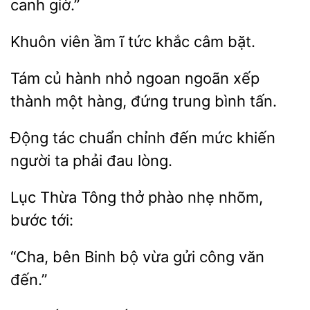
canh
viên ầm ĩ tức
bặt.
Tám
hành nhỏ ngoan ngoãn xếp
thành
đứng trung bình tấn.
tác chuẩn chỉnh
mức
người ta phải đau lòng.
Lục Thừa Tông thở
nhẹ
tới:
“Cha, bên
gửi công văn
đến.”