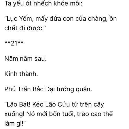
ớt
khóe môi:
“Lục Yếm, mấy đứa con của
ồn
chết
**21**
Phủ
Bắc
quân.
“Lão Bát! Kéo Lão Cửu từ trên
xuống! Nó mới bốn tuổi,
cao
làm gì!”