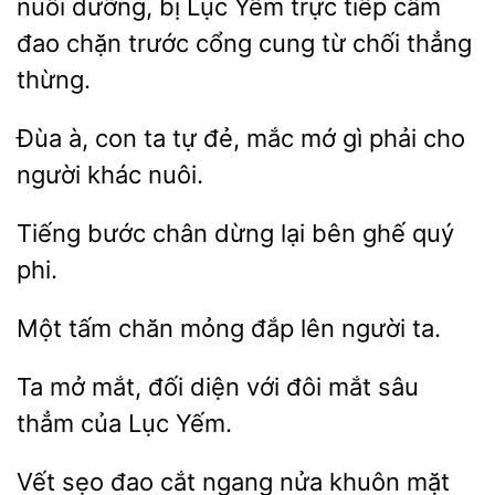
nuôi dưỡng,
Yếm trực tiếp cầm
đao chặn trước cổng cung từ chối thẳng
thừng.
Đùa à, con
tự đẻ, mắc mớ gì
cho
người
nuôi.
bước
dừng
bên ghế quý
phi.
Một tấm chăn
lên
ta.
Ta mở mắt, đối diện với đôi
sâu
của
Yếm.
Vết sẹo đao cắt
nửa khuôn