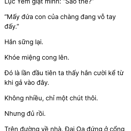
Lục
mình: “Sao
đứa con
chàng đang vỗ tay
miệng
là
đầu tiên ta thấy hắn cười kể từ
khi gả
đây.
Không nhiều,
chút
Trên đường
nhà, Đại Oa đứng ở cổng