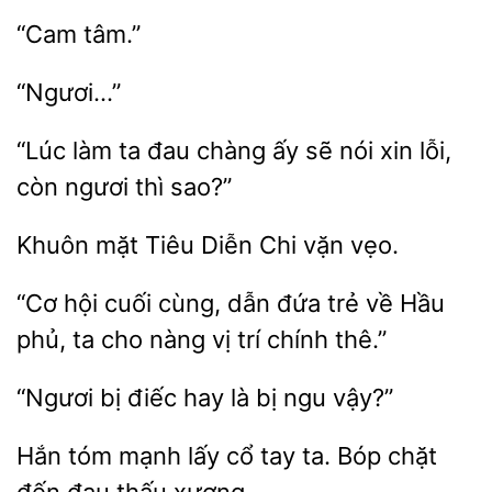
“Ngươi…”
“Lúc làm
đau
ấy sẽ nói xin lỗi,
còn ngươi thì
mặt Tiêu Diễn
vẹo.
“Cơ hội cuối cùng, dẫn đứa trẻ về Hầu
phủ, ta
nàng
trí chính
bị điếc hay là
ngu
tóm
lấy cổ
ta. Bóp chặt