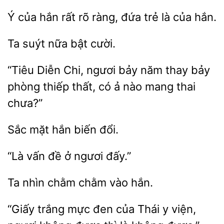
hắn rất rõ ràng,
trẻ là của hắn.
suýt
bật
Diễn
ngươi bảy năm thay bảy
phòng thiếp thất, có ả nào mang
chưa?”
hắn
đổi.
vấn
ngươi đấy.”
Ta
vào hắn.
“Giấy trắng mực
của
y viện,