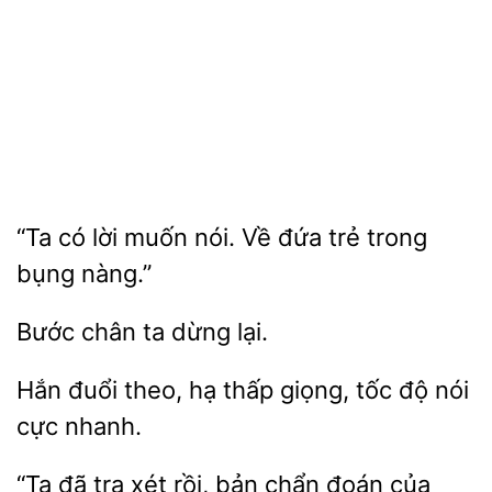
có
muốn nói. Về
trẻ trong
bụng nàng.”
ta
lại.
đuổi theo, hạ thấp giọng,
độ
cực nhanh.
“Ta đã tra xét rồi,
chẩn đoán của