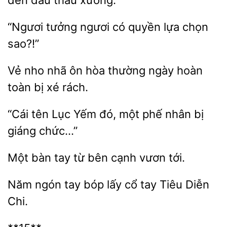
đến đau thấu xương.
“Ngươi
ngươi có quyền lựa
nho nhã
hòa thường ngày hoàn
toàn
xé rách.
“Cái tên Lục Yếm đó, một
nhân bị
bàn
từ bên cạnh vươn
Năm ngón tay
cổ tay
Diễn
Chi.