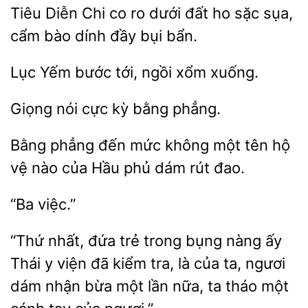
Diễn Chi co ro dưới
ho sặc sụa,
cẩm bào
đầy bụi bẩn.
Lục
bước
xổm xuống.
nói cực
bằng
Bằng phẳng đến mức không
tên hộ
vệ nào
Hầu phủ dám
đao.
“Thứ nhất, đứa trẻ
nàng ấy
Thái y viện đã kiểm tra, là của ta, ngươi
dám nhận bừa
lần nữa, ta tháo một