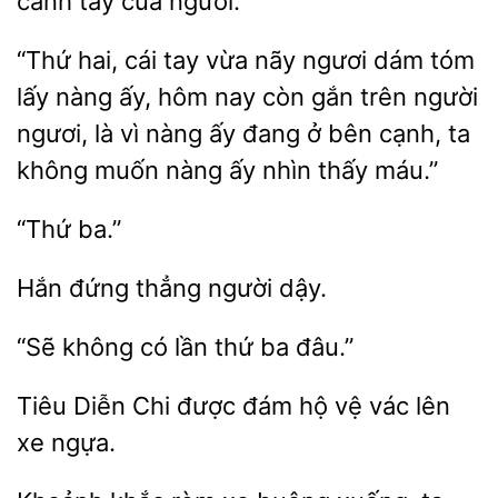
cánh tay của ngươi.”
“Thứ hai, cái tay vừa nãy ngươi dám tóm
lấy nàng ấy, hôm
còn
trên người
ngươi, là vì
ấy đang ở bên cạnh, ta
không muốn nàng ấy nhìn thấy máu.”
thẳng
dậy.
có
thứ ba đâu.”
Tiêu
Chi
đám
vệ vác lên
xe ngựa.