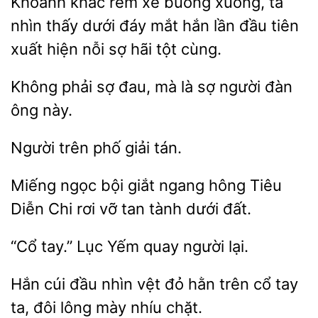
Khoảnh khắc rèm xe
xuống, ta
nhìn
dưới đáy mắt hắn lần đầu tiên
hiện nỗi sợ hãi tột cùng.
Không phải sợ đau,
sợ người
ông này.
Người
tán.
Miếng ngọc bội giắt ngang
Tiêu
Diễn Chi rơi
tan tành dưới
“Cổ
Lục Yếm
lại.
Hắn cúi đầu
vệt đỏ hằn
cổ tay
ta,
lông mày nhíu chặt.