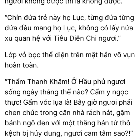
không được thì là không được.”
“Chín đứa trẻ này họ Lục, từng đứa từng
đứa đều mang họ
không
lấy nửa
xu
hệ với Tiêu Diễn Chi ngươi.”
Lớp vỏ
thể diện trên mặt
vỡ vụn
hoàn
“Thẩm Thanh Khâm! Ở Hầu phủ
sống ngày
thế nào? Cẩm y ngọc
thực! Gấm vóc lụa là! Bây giờ ngươi
chen chúc trong căn nhà rách nát, gặm
bánh ngô đen với một thằng hán tử thô
kệch bị hủy dung, ngươi cam tâm sao?!”