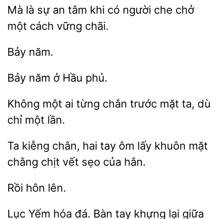
Mà là sự
tâm khi có người che
một cách
chãi.
ở
phủ.
Không
ai
chắn trước mặt ta,
chỉ một lần.
kiễng chân, hai
ôm lấy khuôn mặt
chằng chịt vết sẹo của
Lục Yếm hóa đá. Bàn tay khựng lại giữa