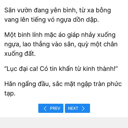
vườn đang yên bình,
xa bỗng
lên tiếng vó ngựa dồn dập.
Một binh
mặc áo giáp nhảy xuống
lao thẳng vào sân,
một chân
xuống đất.
“Lục đại ca! Có tin
từ
ngẩng đầu,
mặt
tràn phức
tạp.
PREV
NEXT