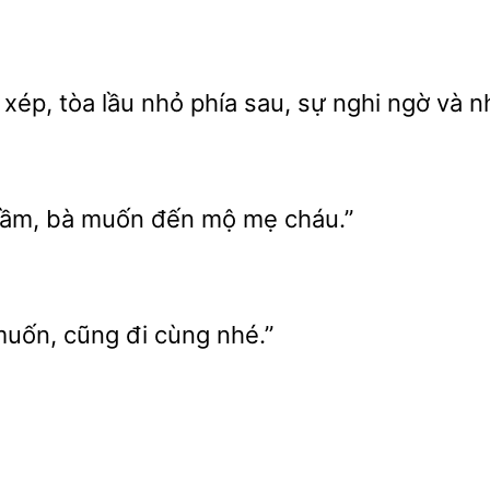
xép, tòa lầu nhỏ phía sau,
nghi ngờ
nh
ầm, bà muốn đến mộ mẹ cháu.”
muốn,
cùng nhé.”