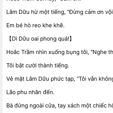
Lâm Dữu hừ một tiếng, “Đừng
vội
hò reo khe
oai
quá!】
Hoắc
nhìn xuống bụng tôi,
t
Tôi bật
Vẻ
Lâm Dữu phức tạp, “Tôi vẫn không
nhân
Bà đứng ngoài
tay xách
chiếc h