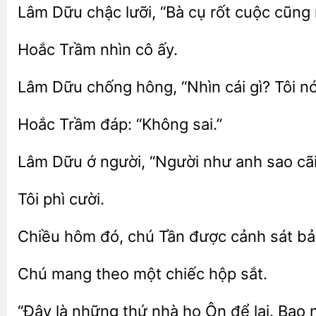
Lâm Dữu
lưỡi, “Bà
rốt cuộc cũng
cô ấy.
chống hông, “Nhìn
gì? Tôi nó
Hoắc
đáp:
Lâm
ớ
“Người như anh sao cã
Chiều
đó, chú Tần được cảnh
Chú
một chiếc
sắt.
“Đây là những thứ
họ Ôn để lại.
n