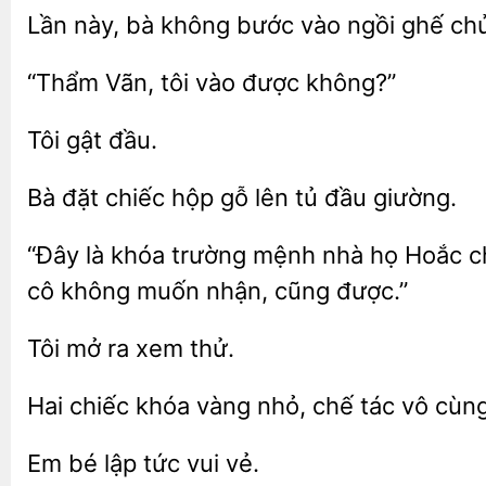
Lần này, bà không
vào
chủ
Vãn,
được không?”
Bà
chiếc
gỗ lên
đầu giường.
“Đây là
mệnh nhà họ Hoắc chu
cô không muốn nhận, cũng được.”
mở
xem
Hai chiếc khóa vàng
chế tác
bé
tức vui