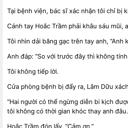
Tại bệnh viện, bác sĩ xác nhận tôi
ki
Cánh tay Hoắc
phải khâu sáu
a
Tôi nhìn
băng
trên
anh, “Anh 
Anh đáp:
với trước
thì không
lời.
Cửa phòng bệnh bị đẩy
Lâm
xách
“Hai người có
ngừng diễn bi kịch
tôi không có thời gian khóc thay anh đâu.
đón lấy,
ơn.”