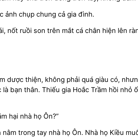
ức
chụp chung cả gia đình.
nốt ruồi son trên mắt cá chân hiện
ràn
ệm dược thiện, không phải quá giàu có, như
 là bạn thân. Thiếu gia Hoắc Trầm
nhỏ ố
hãm
họ Ôn?”
h
trong tay nhà họ Ôn. Nhà họ Kiều m