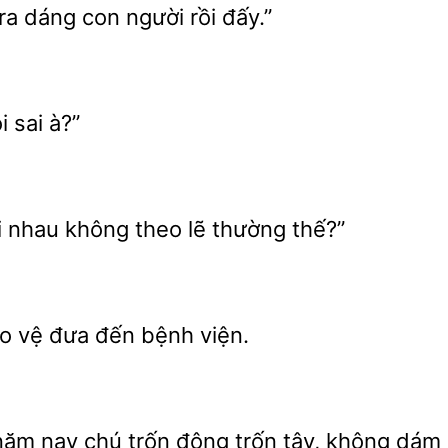
 ra dáng
người rồi đấy.”
i sai à?”
i nhau không
lẽ thường thế?”
vệ đưa đến bệnh viện.
ăm nay chú trốn đông trốn tây, không