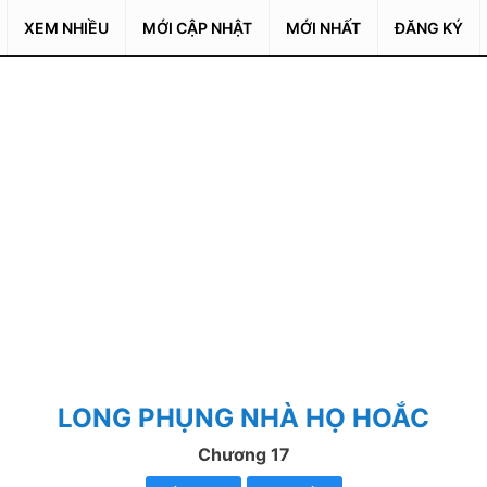
XEM NHIỀU
MỚI CẬP NHẬT
MỚI NHẤT
ĐĂNG KÝ
LONG PHỤNG NHÀ HỌ HOẮC
Chương 17