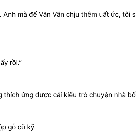
. Anh mà để Vãn Vãn chịu thêm
ức, tôi 
hấy
 thích ứng được cái kiểu
chuyện
bốn
ộp gỗ cũ