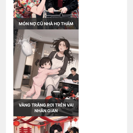
MÓN NỢ CŨ NHÀ HỌ THẨM
VẦNG TRĂNG RƠI TRÊN VAI
NHÂN GIAN