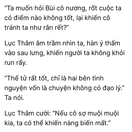
“Ta muốn hỏi Bùi
nương, rốt cuộc ta
điểm nào không tốt, lại khiến cô
tránh ta như
rết?”
Thâm âm trầm nhìn ta, hàn ý
vào sau lưng, khiến
ta không khỏi
run rẩy.
“Thế tử rất tốt, chỉ
hai bên
nguyện vốn là chuyện
có đạo lý.”
Ta nói.
Lục
cười: “Nếu cô sợ muội
kia, ta có thể khiến nàng
mất.”