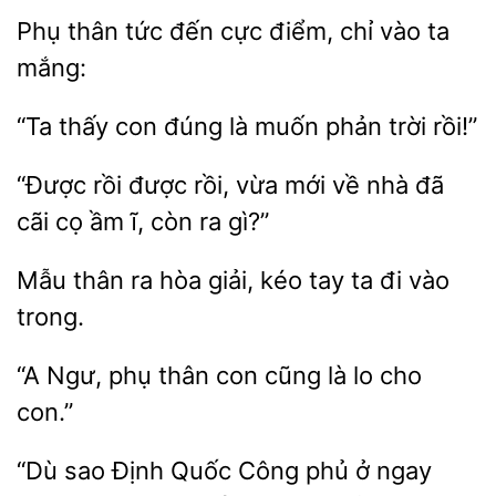
Phụ thân tức
điểm, chỉ vào
mắng:
“Ta
con đúng là
phản trời
“Được rồi
rồi, vừa mới về
đã
cãi cọ ầm ĩ, còn ra
hòa giải, kéo tay ta đi vào
trong.
“A
phụ thân con
là lo cho
“Dù sao
Quốc Công phủ ở ngay