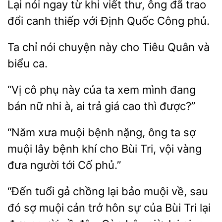
Lại nói ngay từ
viết thư,
đã trao
đổi
thiếp với Định Quốc Công phủ.
chỉ nói
này cho Tiêu
và
biểu ca.
“Vị cô phụ này
xem
đang
bán nữ nhi à, ai trả giá cao thì được?”
“Năm xưa muội bệnh
ông ta sợ
muội lây bệnh khí cho Bùi Tri, vội vàng
đưa
tới Cố
“Đến tuổi
chồng lại bảo
về, sau
đó sợ muội cản trở hôn sự của Bùi Tri