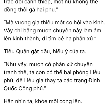
trao đổi
thiếp, một
không thể
đồng thời gả
phu.”
“Mà vương gia thiếu
cơ hội vào kinh.
Vậy chi bằng mượn chuyện này làm ầm
lên kinh
đi tìm
hạ phân xử.”
Quân
đầu, hiểu ý
ta.
“Như vậy, mượn cớ phân xử chuyện
tranh thê, ta còn
thể bái
Liễu
phủ, để Liễu gia thay ta cáo trạng Định
Quốc Công
nhìn ta,
môi cong