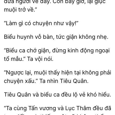
đưa người về đây. Còn bây giờ, lại giục
muội trở về.”
gì có
vậy!”
huynh vỗ
giận không nhẹ.
“Biểu ca chớ
đừng
động ngoại
mẫu.” Ta vội nói.
“Ngược lại, muội thấy hiện tại không phải
chuyện xấu.”
Tiêu
Tiêu
và
ca đều
vẻ khó hiểu.
“Ta cùng Tấn vương và Lục Thâm đều đã