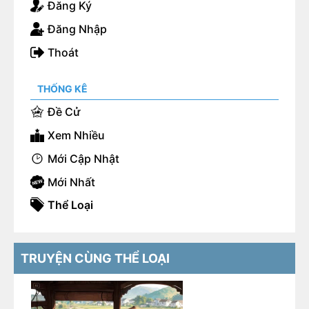
Đăng Ký
Đêm ấy, ta lau khô nước mắt, thay cung trang.
Đăng Nhập
Thoát
Từ nay về sau, ta cũng phải làm trung bộc của bệ
hạ.
THỐNG KÊ
Mỗi người đều có mệnh của mình. Còn mệnh của
Đề Cử
nàng, sớm muộn gì cũng sẽ nằm trong tay ta.
Xem Nhiều
Mới Cập Nhật
Mới Nhất
Thể Loại
TRUYỆN CÙNG THỂ LOẠI