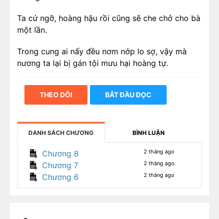
Ta cứ ngỡ, hoàng hậu rồi cũng sẽ che chở cho bà
một lần.
Trong cung ai nấy đều nơm nớp lo sợ, vậy mà
nương ta lại bị gán tội mưu hại hoàng tự.
Ta quỳ trước Phượng Nghi cung, cầu xin hoàng
THEO DÕI
BẮT ĐẦU ĐỌC
hậu cứu nương.
Nàng chỉ cúi xuống, phủi tuyết trên tóc ta.
DANH SÁCH CHƯƠNG
BÌNH LUẬN
“A Ninh, nương ngươi là trung bộc. Thay bổn cung
đi chuyến này, cũng xem như được chết yên ổn.
2 tháng ago
Chương 8
Bổn cung sẽ nhớ cái tốt của bà ấy.”
2 tháng ago
Chương 7
2 tháng ago
Chương 6
Trung bộc thì đáng chết sao?
Khi nương ta được khiêng về, thi thể bà đầy máu
sau lưng, đã chẳng còn ra hình người.