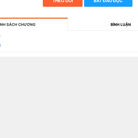
THEO DÕI
BẮT ĐẦU ĐỌC
NH SÁCH CHƯƠNG
BÌNH LUẬN
7
6