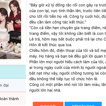
“Bây giờ xử lý đống rắc rối con gây ra tr
của con lại, vực tinh thần lên, trước tiên t
cho tốt rồi tiễn họ về. Công ty cưới hỏi, đị
đều cần làm công tác kết thúc.”
“Còn cả tiền hẹn chuyên gia trang điểm, n
trang điểm, vậy tôi không cần biết là con
Lê trả, hôm nay bắt buộc phải trả lại cho 
Hôn lễ kết thúc qua loa.
Chiều hôm đó, điện thoại của tôi và bố mẹ
máy. Họ hàng và bạn bè đều gửi lời quan t
Phần lớn mọi người hiểu cách làm của tôi, a
ai trong ngày cưới của mình bị người ngoà
bắt nạt như vậy, người chồng tương lai còn
đều không thể tiếp tục tổ chức hôn lễ.
Cũng có một phần nhỏ nói tôi làm màu, lã
n đại
người lớn hai nhà.
oàn thành