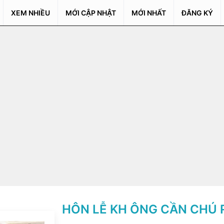
XEM NHIỀU
MỚI CẬP NHẬT
MỚI NHẤT
ĐĂNG KÝ
HÔN LỄ KH ÔNG CẦN CHÚ 