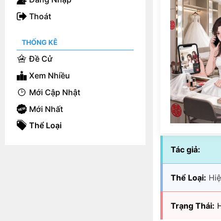
Thoát
THỐNG KÊ
Đề Cử
Xem Nhiều
Mới Cập Nhật
Mới Nhất
Thể Loại
Tác giả:
Thể Loại:
Hiệ
Trạng Thái:
H