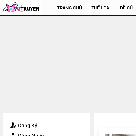
TRANG CHỦ
THỂ LOẠI
ĐỀ CỬ
Đăng Ký
Đăng Nhập