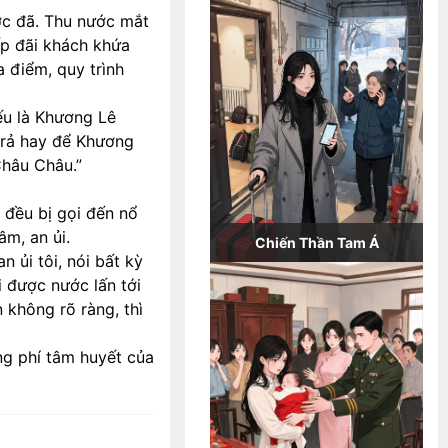
ước đã. Thu nước mắt
iếp đãi khách khứa
a điểm, quy trình
ếu là Khương Lê
 trả hay để Khương
Châu Châu.”
 đều bị gọi đến nổ
âm, an ủi.
Chiến Thần Tam Á
n ủi tôi, nói bất kỳ
i được nước lấn tới
 không rõ ràng, thì
ng phí tâm huyết của