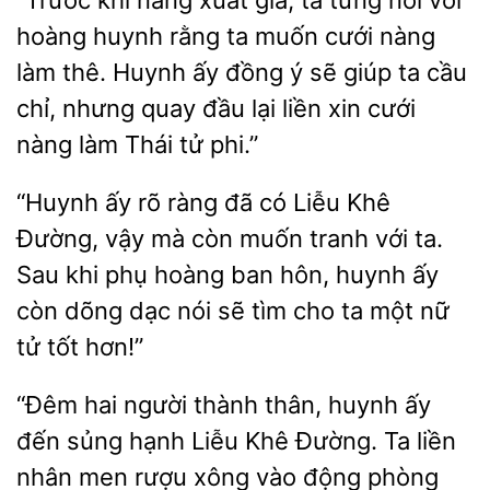
“Trước khi nàng xuất
ta từng nói
hoàng huynh rằng ta muốn cưới nàng
làm thê.
ấy đồng ý sẽ giúp ta cầu
chỉ, nhưng quay đầu lại liền xin cưới
nàng làm Thái tử phi.”
“Huynh ấy rõ ràng đã có
Khê
Đường, vậy mà còn muốn
với ta.
Sau
phụ hoàng ban hôn, huynh ấy
còn dõng dạc nói sẽ tìm cho ta một nữ
tử tốt hơn!”
“Đêm hai người thành thân, huynh ấy
đến sủng hạnh
Khê Đường. Ta liền
nhân men rượu xông vào động phòng