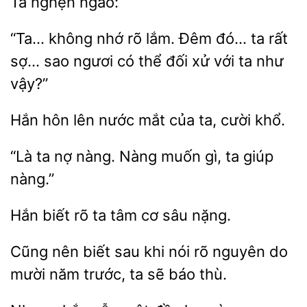
“Ta… không nhớ rõ lắm.
ta rất
sợ… sao ngươi có thể đối xử với ta
vậy?”
Hắn hôn
nước
của
cười khổ.
“Là ta nợ nàng.
muốn gì,
giúp
biết rõ ta
sâu nặng.
Cũng nên biết sau khi nói rõ nguyên do
mười năm
ta sẽ