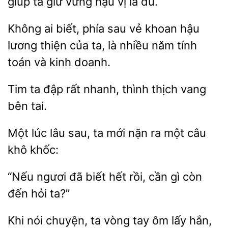
giúp ta
vững hậu vị là đủ.
Không ai
phía sau
khoan hậu
lương thiện của ta, là nhiều năm tính
toán và
doanh.
ta đập
nhanh, thình thịch vang
tai.
Một
lâu
ta mới nặn
một câu
khô khốc:
ngươi
biết hết rồi, cần
còn
đến hỏi ta?”
nói chuyện,
vòng tay ôm lấy hắn,