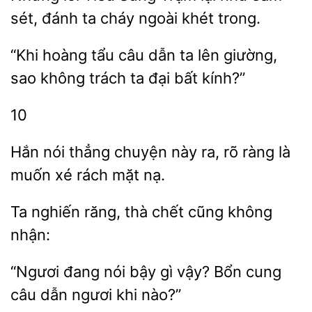
sét, đánh ta cháy
khét trong.
“Khi hoàng
câu dẫn
lên giường,
không trách ta đại bất kính?”
10
nói thẳng
này ra,
ràng là
muốn xé rách mặt nạ.
răng, thà chết cũng
nhận:
“Ngươi đang nói bậy
vậy?
cung
câu
ngươi khi nào?”