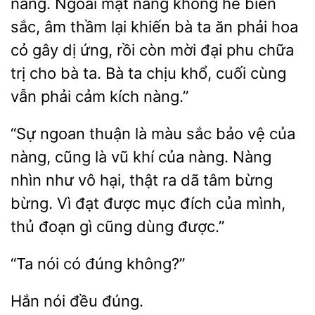
nàng. Ngoài mặt
hề biến
sắc, âm thầm lại khiến bà ta ăn phải hoa
cỏ gây dị ứng, rồi còn mời đại phu chữa
trị cho bà ta.
ta chịu khổ, cuối cùng
vẫn phải cảm kích nàng.”
“Sự ngoan thuận là màu
bảo vệ của
nàng,
là vũ khí của nàng. Nàng
nhìn như vô hại, thật ra dã tâm bừng
bừng. Vì đạt được mục đích của
thủ đoạn gì cũng dùng được.”
có đúng
nói