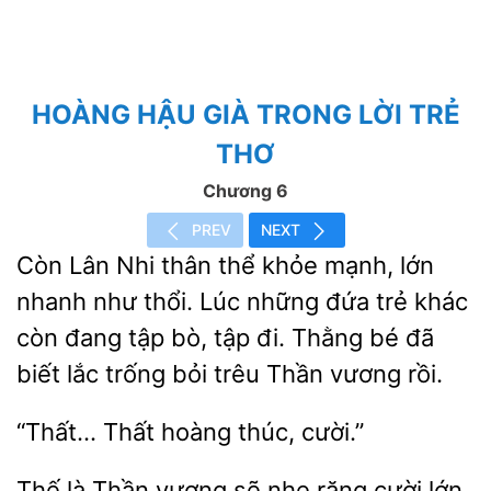
HOÀNG HẬU GIÀ TRONG LỜI TRẺ
THƠ
Chương 6
PREV
NEXT
Còn Lân Nhi thân thể khỏe mạnh, lớn
nhanh
thổi. Lúc
đứa trẻ khác
còn đang tập
tập đi. Thằng bé đã
biết lắc trống bỏi trêu Thần vương rồi.
“Thất… Thất
Thế
vương sẽ
răng cười lớn.