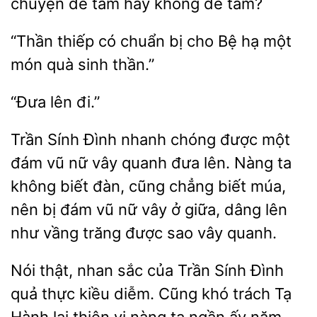
chuyện để
hay
để tâm?
“Thần
có
bị cho Bệ hạ một
quà sinh thần.”
Trần
Đình nhanh chóng được một
đám vũ nữ vây quanh đưa lên. Nàng ta
không biết đàn,
chẳng biết múa,
nên bị đám vũ nữ vây ở giữa, dâng lên
như vầng trăng được
vây quanh.
Nói thật, nhan sắc
Trần Sính Đình
quả thực kiều diễm.
khó
Tạ