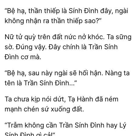
“Bệ hạ,
thiếp là Sính Đình đây, ngài
không nhận
thần
sao?”
Nữ tử
trên đất nức nở khóc. Ta sững
sờ. Đúng vậy.
chính là Trần Sính
Đình
mà.
hạ, sau này
hối hận. Nàng ta
tên là Trần Sính Đình…”
Ta chưa kịp
dứt, Tạ Hành đã ném
mạnh chén
đất.
“Trẫm
cần Trần Sính Đình
Sính Đình gì cả!”