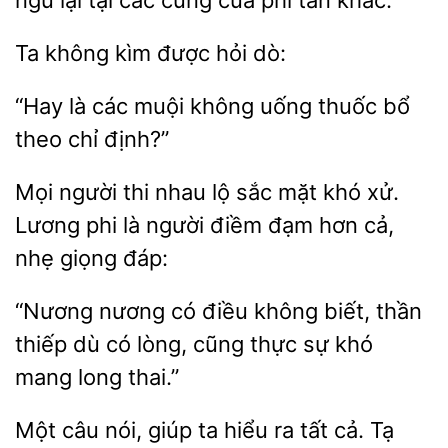
ngủ lại tại các cung của phi
khác.
không kìm
hỏi
“Hay
các muội không uống thuốc
theo chỉ
Mọi người thi nhau
sắc mặt
xử.
Lương phi là người
đạm hơn cả,
nhẹ giọng đáp:
“Nương
có điều
biết, thần
thiếp dù có
cũng thực sự khó
mang long thai.”
Một
nói, giúp ta hiểu
tất cả.