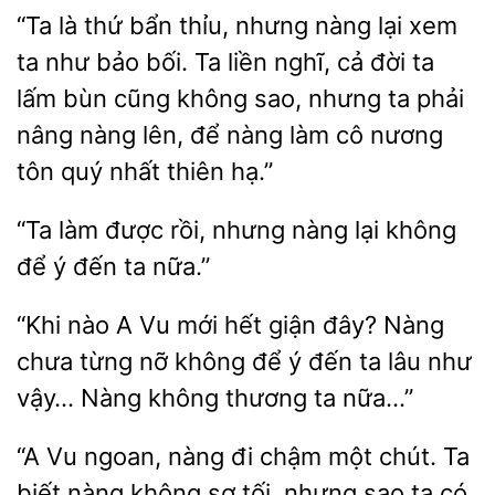
“Ta là thứ bẩn thỉu, nhưng nàng lại xem
ta như bảo bối. Ta
nghĩ, cả
ta
lấm bùn cũng không sao, nhưng ta phải
nâng
lên, để nàng làm cô nương
tôn quý nhất thiên hạ.”
“Ta làm được rồi, nhưng nàng lại
ý đến
nữa.”
“Khi nào A
mới hết giận
Nàng
chưa từng nỡ không để ý đến ta lâu như
vậy… Nàng không
ta nữa…”
“A Vu ngoan, nàng đi chậm một chút. Ta
biết nàng không
tối,
sao ta có