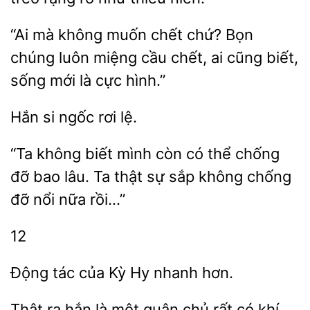
“Ai mà không muốn
chứ?
chúng luôn miệng
chết, ai cũng biết,
sống mới là cực hình.”
si
rơi
không biết mình còn có thể chống
đỡ bao lâu. Ta
sự
không chống
đỡ nổi nữa rồi…”
12
Động tác của
Hy
Thật ra
một quân chủ rất có khí