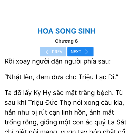
HOA SONG SINH
Chương 6
PREV
NEXT
Rồi xoay người
sau:
lên, đem đưa
Triệu
Di.”
Ta đỡ lấy Kỳ Hy sắc mặt trắng bệch. Từ
sau khi Triệu Đức Thọ nói xong câu kia,
hắn như
rút cạn linh hồn,
mắt
trống rỗng, giống một con ác quỷ La Sát
chỉ biết đòi mạng, vươn tay bóp chặt