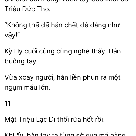
Triệu Đức Thọ.
để hắn chết dễ
như
vậy!”
Kỳ
cuối cùng cũng nghe thấy. Hắn
Vừa xoay
liền phun ra một
máu lớn.
11
Lạc Di thối rữa hết
Khi ấy, bàn tay ta từng
qua má nàng