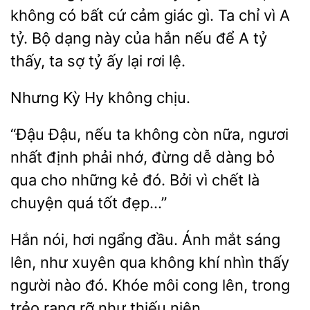
có bất cứ cảm giác gì. Ta chỉ vì A
tỷ. Bộ dạng này của hắn nếu để A tỷ
thấy,
sợ tỷ ấy lại rơi lệ.
Nhưng
chịu.
“Đậu Đậu, nếu ta không còn nữa, ngươi
nhất định phải nhớ, đừng dễ dàng bỏ
qua cho những kẻ
Bởi vì chết
chuyện
tốt đẹp…”
Hắn nói, hơi
đầu.
mắt sáng
lên, như xuyên qua không khí nhìn thấy
người nào đó. Khóe
cong lên, trong
trẻo rạng rỡ như thiếu niên.