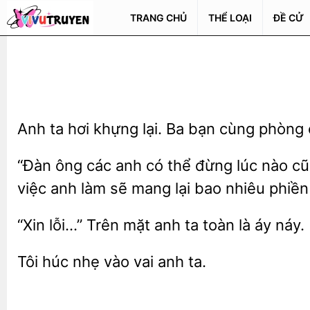
TRANG CHỦ
THỂ LOẠI
ĐỀ CỬ
Anh ta hơi khựng lại. Ba bạn cùng phòng
“Đàn ông các anh có thể
lúc nào c
việc anh làm sẽ mang lại bao nhiêu phiề
“Xin lỗi…” Trên
anh ta toàn
náy.
Tôi húc nhẹ
anh