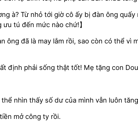
ương
Từ nhỏ tới giờ cô
bị đàn ông quấy r
ng ưu tú đến mức nào chứ!】
àn
đã là may lắm rồi, sao còn có thể v
hất định phải sống
tốt!
tặng con Dou
ó
thấy
dư của mình vẫn luôn tăng
tiền mở công ty rồi.