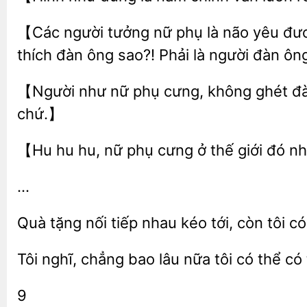
【Các người tưởng nữ phụ là não yêu đ
thích đàn ông
Phải là người đàn ô
như nữ phụ cưng, không
đ
chứ.】
【Hu hu hu, nữ phụ cưng ở
giới đó n
…
Quà tặng nối tiếp nhau kéo tới, còn tôi c
Tôi nghĩ, chẳng bao
tôi
thể có 
9