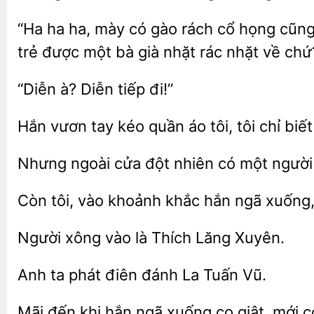
“Ha ha ha, mày có gào
cổ họng cũng
trẻ được một bà già nhặt rác nhặt về chứ
Diễn
đi!”
kéo quần áo tôi, tôi chỉ biết
Nhưng ngoài cửa
nhiên
người
Còn
vào khoảnh
hắn ngã xuống,
Người
vào là
Xuyên.
ta phát điên đánh
Tuấn
đến khi
ngã xuống co giật, mới 