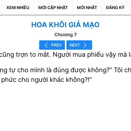
XEM NHIỀU
MỚI CẬP NHẬT
MỚI NHẤT
ĐĂNG KÝ
HOA KHÔI GIẢ MẠO
Chương 7
PREV
NEXT
trợn to mắt. Người mua
mà l
ũng tự
mình là đúng được không?” Tôi ch
n phức cho người khác không?!”