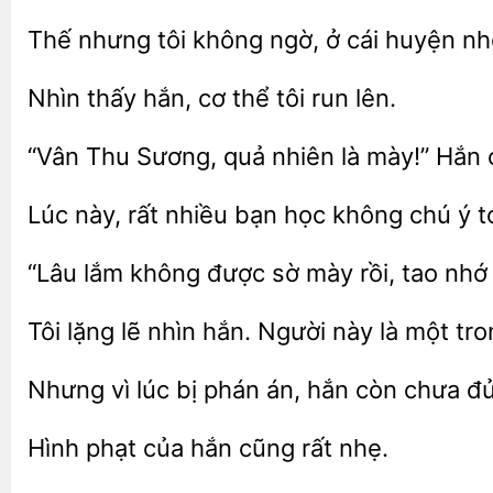
Thế nhưng tôi không ngờ, ở cái huyện n
Nhìn thấy
thể tôi run
“Vân Thu Sương,
nhiên là mày!” Hắn 
Lúc này, rất nhiều
học không chú
t
lắm không được sờ mày
tao nh
Tôi lặng lẽ nhìn
Người
là một tr
Nhưng vì lúc bị phán án, hắn còn chưa
Hình
của
cũng
nhẹ.