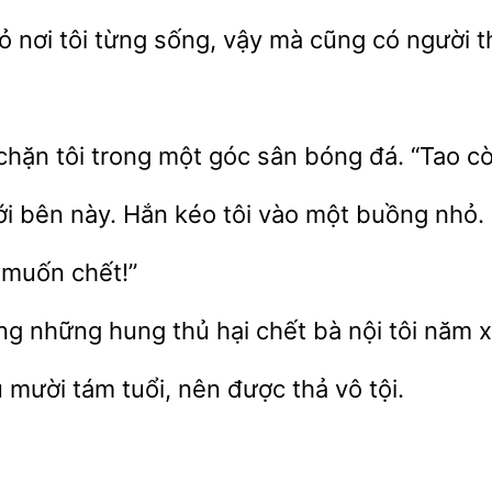
hỏ
tôi từng sống, vậy mà cũng có người t
chặn tôi trong
góc sân bóng
“Tao cò
ới bên này.
kéo tôi vào một buồng nhỏ.
ớ
chết!”
ong những
thủ hại chết bà nội tôi năm 
mười tám tuổi,
thả vô tội.