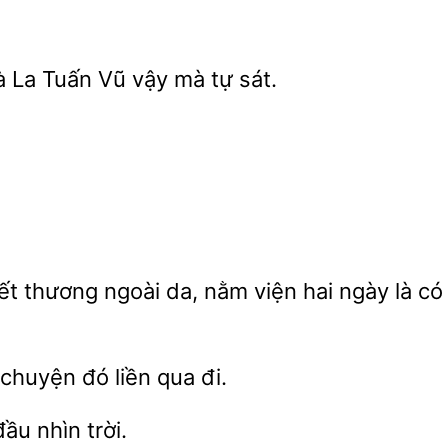
à La Tuấn Vũ
mà
ết thương ngoài da,
viện hai ngày
có 
 chuyện đó liền
đi.
ầu nhìn trời.