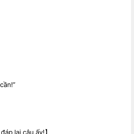
cần!”
đáp lại cậu