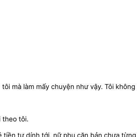
 tôi mà làm mấy chuyện như vậy. Tôi không 
i
 tiền tự dính tới, nữ phụ căn bản
từng 