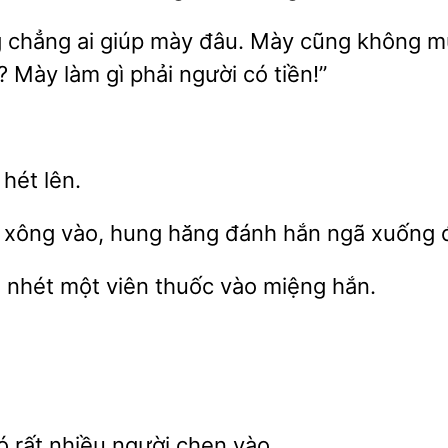
 chẳng ai
mày đâu. Mày cũng không muốn
? Mày làm gì phải người có
 hét lên.
 xông vào, hung hăng đánh hắn ngã xuống đ
 nhét một viên thuốc vào
hắn.
có
nhiều người chen vào.