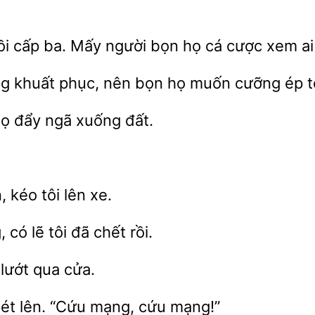
hồi cấp ba.
người bọn họ cá cược xem a
g khuất phục, nên bọn họ muốn cưỡng
t
họ
ngã xuống đất.
n,
lên xe.
 có lẽ tôi đã chết
lướt qua
hét
“Cứu mạng,
mạng!”