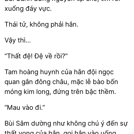
xuống đáy vực.
Thái
hắn.
“Thất
Đệ
hoàng huynh của hắn đội ngọc
quan gắn đông châu, mặc
bào bốn
móng
long, đứng trên bậc thềm.
Bùi
dường như không chú ý đến sự
vọng của hắn,
hắn vào uống