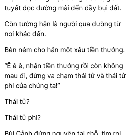
tuyết dọc đường mài đến đầy bụi
Còn tưởng
là người qua
từ
nơi
đến.
cho hắn một
tiền thưởng.
“Ê ê ê,
tiền thưởng rồi còn không
mau đi,
va chạm thái tử và thái
phi của chúng ta!”
Bùi
đứng nguyên
tim rơi