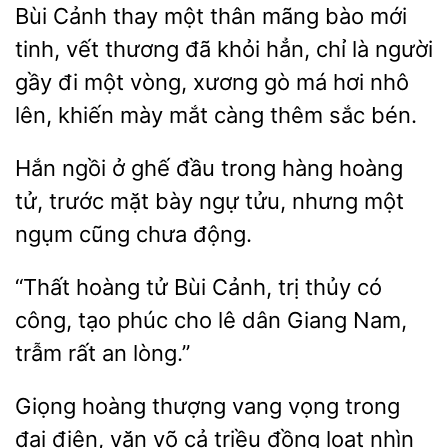
Bùi Cảnh thay
thân mãng bào mới
tinh, vết thương đã khỏi hẳn, chỉ là người
gầy đi một vòng, xương gò má
nhô
lên, khiến mày mắt càng thêm sắc
ở ghế đầu trong hàng hoàng
tử, trước mặt bày ngự tửu,
một
ngụm cũng chưa động.
“Thất hoàng tử Bùi Cảnh,
thủy có
công, tạo phúc
lê dân Giang Nam,
trẫm rất an
Giọng
thượng vang vọng trong
đại điện, văn võ cả triều
nhìn