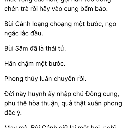
chén trà rồi hãy vào cung bẩm báo.
Cảnh loạng
một bước, ngơ
ngác
đầu.
Bùi Sâm đã
chậm
thủy luân
Đời
huynh ấy
chủ Đông cung,
phu thê hòa
quả thật xuân phong
đắc ý.
May mà, Bùi Cảnh giữ lại một hơi, nghĩ,