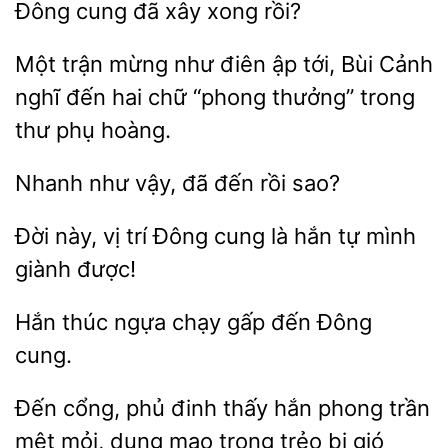
đã
xong rồi?
Một
mừng như điên ập tới, Bùi Cảnh
nghĩ đến
chữ
thưởng” trong
thư phụ hoàng.
Nhanh như vậy,
sao?
Đời này, vị trí Đông cung
hắn
giành được!
Hắn thúc ngựa chạy
đến
Đến cổng, phủ
thấy
phong trần
mệt mỏi, dung mạo trong trẻo bị gió