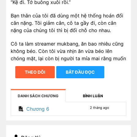
“Kệ đi. Tớ buông xuôi rồi.”
Bạn thân của tôi đã dùng một hệ thống hoán đổi
cân nặng. Tôi giảm cân, cô ta gầy đi, còn cân
nặng của chúng tôi thì bị đổi chỗ cho nhau.
Cô ta làm streamer mukbang, ăn bao nhiêu cũng
không béo. Còn tôi vừa nhịn ăn vừa béo lên
chóng mặt, lại còn bị người ta mỉa mai rằng muốn
giảm cân thì trước hết phải cai thói nói dối.
THEO DÕI
BẮT ĐẦU ĐỌC
Cô ta còn an ủi tôi:
“Không sao đâu Mộc Mộc, khỏe mạnh là tốt rồi.
DANH SÁCH CHƯƠNG
BÌNH LUẬN
Chỉ cần cậu tiếp tục kiên trì giảm cân, nhất định
sẽ gầy lại thôi!”
2 tháng ago
Chương 6
Lần này, tôi ăn thả ga khắp các nhà hàng.
Nếu cậu thích đổi như vậy, thì đổi cho triệt để