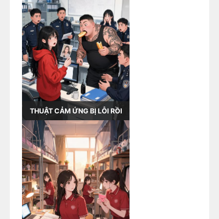
THUẬT CẢM ỨNG BỊ LỖI RỒI