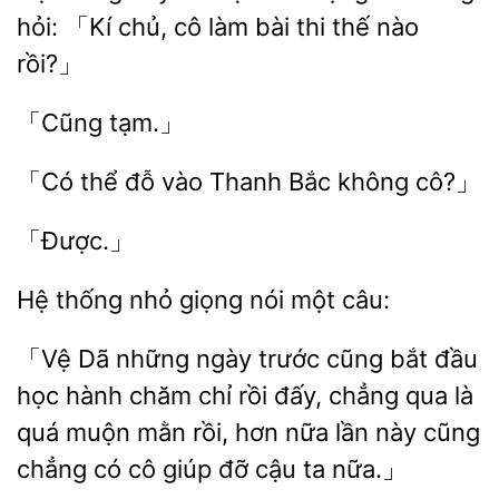
「Kí chủ, cô làm bài thi thế nào
thể đỗ
Thanh Bắc không
「Được.」
Hệ thống
nói
câu:
「Vệ Dã những ngày trước cũng bắt đầu
học hành
chỉ rồi
chẳng qua là
quá muộn mằn rồi, hơn nữa lần này cũng
chẳng có cô giúp đỡ
ta nữa.」