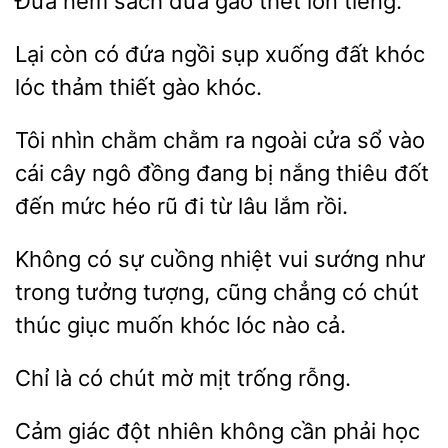
Đứa ném sách
thét lớn
Lại còn có đứa ngồi sụp xuống
lóc
thiết gào khóc.
Tôi nhìn chằm chằm ra ngoài
vào
cái cây ngô đồng đang bị nắng
đốt
đến mức héo rũ đi từ lâu lắm rồi.
Không có sự cuồng nhiệt
sướng như
trong
tượng, cũng chẳng có chút
giục muốn khóc lóc nào cả.
là có chút mờ mịt
Cảm giác đột nhiên không cần phải học