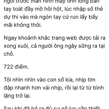
ngồi
màn hình máy tính lòng bàn
tay toát đầy mồ hôi hột, lúc nhập số thẻ
thi vào mà ngón tay cứ run lẩy bẩy
mãi không thôi.
Ngay khoảnh khắc trang web được tải
xong xuôi, cả người
ngây
ra tại
chỗ.
Tôi nhìn nhìn vào
số kia, nhịp tim
đập nhanh hơn vài
rồi lại từ
bình
lặng trở lại.
Sau khi
bỏ ra đủ sự nỗ lực cần thiết