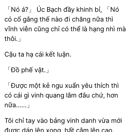
「Nó
Úc Bạch đầy khinh
「Nó
có cố gắng thế nào đi
nữa thì
vĩnh viễn cũng chỉ có thể là hạng nhì mà
thôi.」
ta hạ
kết
「Được
ngu xuẩn yêu thích thì
có cái gì
quang lắm đâu chứ, hơn
nữa……」
Tôi chỉ tay vào bảng vinh
vừa mới
được dán lên
cằm lên cao.