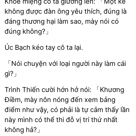
Khóe miệng cô ta
lên: 「Một kẻ
không được đàn ông yêu thích, đúng là
thương hại làm sao, mày
có
đúng không?」
Úc
kéo tay
lại.
「Nói chuyện với
làm cái
gì?」
Trình Thiến cười hớn hở nói: 「Khương
Điềm, mày nôn nóng đến xem bảng
điểm như vậy, có phải là tự cảm
lần
mình có thể thi
vị trí thứ nhất
không hả?」