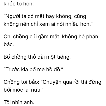
khóc to
“Người ta có
hay không,
không nên chỉ xem ai nói
hơn.”
Chị chồng cúi
mặt,
hề phản
Bố chồng
tiếng.
kia
mẹ
đồ.”
tôi bảo: “Chuyện qua rồi thì
bới
lại nữa.”