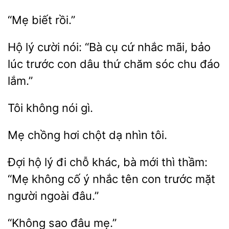
Hộ
cười nói: “Bà cụ
nhắc mãi, bảo
lúc trước con dâu thứ
sóc chu đáo
lắm.”
không
hơi chột dạ
tôi.
Đợi hộ lý đi chỗ khác, bà mới
thầm:
“Mẹ
cố ý nhắc tên con trước mặt
người
đâu.”
“Không