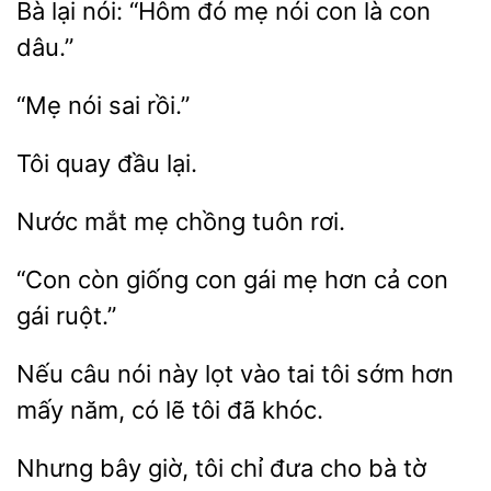
Bà lại nói: “Hôm đó mẹ nói
là
nói
lại.
mẹ chồng tuôn
“Con còn
con
hơn cả con
gái ruột.”
Nếu câu nói này lọt vào
tôi
hơn
mấy năm, có lẽ tôi
khóc.
Nhưng bây
tôi
đưa cho
tờ