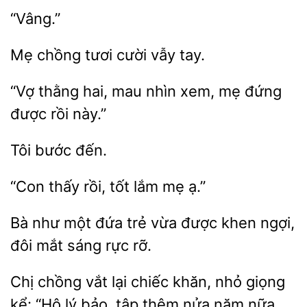
“Vâng.”
tươi
vẫy tay.
“Vợ thằng hai, mau
mẹ đứng
được rồi
“Con thấy rồi, tốt
Bà như một đứa trẻ vừa
đôi mắt sáng rực rỡ.
Chị chồng vắt lại chiếc khăn, nhỏ giọng
kể: “Hộ lý bảo, tập
nửa năm