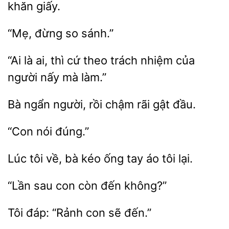
khăn giấy.
so
“Ai là ai, thì cứ
trách nhiệm
người nấy mà
Bà
người, rồi
rãi gật
Lúc tôi về, bà
ống tay
tôi
con
đến không?”
đáp:
con sẽ