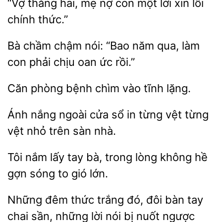
“Vợ thằng hai, mẹ nợ
một lời xin
thức.”
Bà chầm chậm
“Bao
qua, làm
con
chịu oan ức rồi.”
Căn
bệnh
tĩnh lặng.
Ánh nắng ngoài cửa
in từng
từng
vệt nhỏ
sàn nhà.
Tôi nắm lấy tay bà, trong lòng
hề
sóng to
lớn.
Những đêm thức trắng đó, đôi bàn tay
chai sần, những
nói bị nuốt ngược