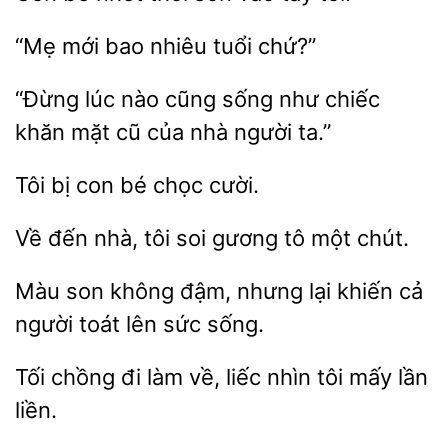
mới
tuổi chứ?”
“Đừng lúc
cũng sống
chiếc
khăn mặt cũ của
người ta.”
Tôi bị con
Về
tôi soi
tô một chút.
Màu son không đậm,
khiến cả
người
lên sức sống.
Tối chồng đi làm
tôi mấy lần
liền.