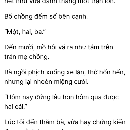
hệt như vừa
thắng một trận lớn.
Bố chồng đếm
Đến
hôi vã ra như tắm trên
trán
chồng.
Bà ngồi phịch
xe lăn, thở hổn
nhưng lại nhoẻn
cười.
nay đứng lâu hơn
qua được
cái.”
tôi
thăm bà, vừa hay chứng kiến