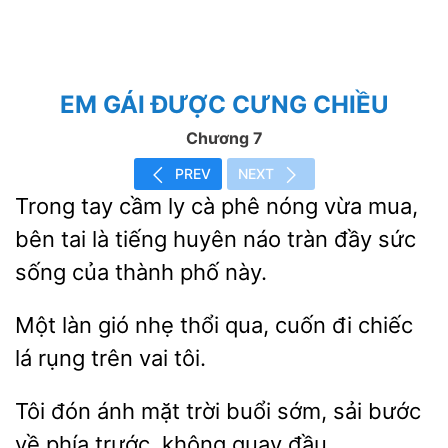
EM GÁI ĐƯỢC CƯNG CHIỀU
Chương 7
PREV
NEXT
Trong tay
ly cà phê nóng vừa mua,
bên tai
tiếng huyên náo tràn đầy sức
của thành phố này.
Một
gió nhẹ thổi qua,
đi chiếc
lá rụng trên
tôi.
Tôi đón ánh mặt trời buổi
sải
về phía trước, không quay