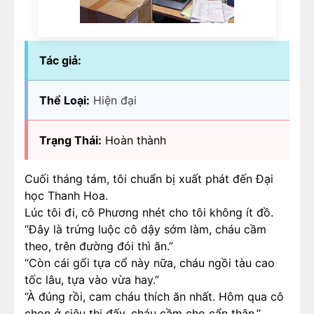
Tác giả:
Thể Loại:
Hiện đại
Trạng Thái:
Hoàn thành
Cuối tháng tám, tôi chuẩn bị xuất phát đến Đại
học Thanh Hoa.
Lúc tôi đi, cô Phương nhét cho tôi không ít đồ.
“Đây là trứng luộc cô dậy sớm làm, cháu cầm
theo, trên đường đói thì ăn.”
“Còn cái gối tựa cổ này nữa, cháu ngồi tàu cao
tốc lâu, tựa vào vừa hay.”
“À đúng rồi, cam cháu thích ăn nhất. Hôm qua cô
chọn ở siêu thị đấy, cháu cầm cho cẩn thận.”