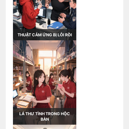
THUẬT CẢM ỨNG BỊ LỖI RỒI
LÁ THƯ TÌNH TRONG HỘC
BÀN