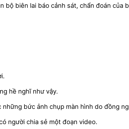
bộ biên lai báo cảnh sát, chẩn đoán của bệ
i.
ông
nghĩ như vậy.
c
bức ảnh
màn hình
đồng ngh
có
chia sẻ
đoạn video.