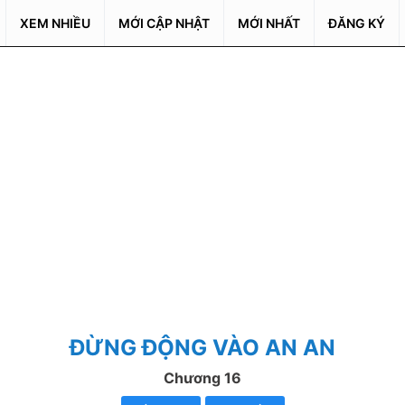
XEM NHIỀU
MỚI CẬP NHẬT
MỚI NHẤT
ĐĂNG KÝ
ĐỪNG ĐỘNG VÀO AN AN
Chương 16