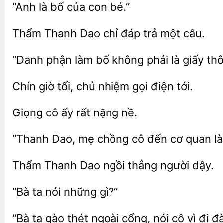
là
con bé.”
Thanh Dao chỉ
một câu.
phận làm bố không
là giấy th
tối, chủ nhiệm
điện tới.
cô ấy
nề.
“Thanh Dao, mẹ chồng cô đến cơ
Thanh Dao
người dậy.
những gì?”
ta gào thét
cổng, nói cô vì đi 