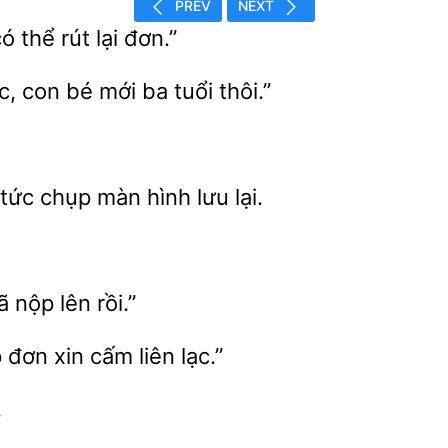
PREV
NEXT
có
rút lại đơn.”
c, con bé mới
tuổi thôi.”
tức chụp màn hình lưu lại.
nộp
rồi.”
đơn xin cấm liên lạc.”
.