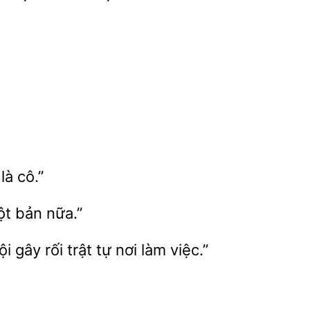
là cô.”
bản nữa.”
tội
tự nơi làm việc.”