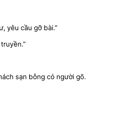
sư, yêu cầu gỡ
truyền.”
khách sạn bỗng
người