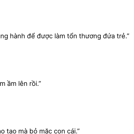
ông
để được làm tổn thương đứa trẻ.”
ầm
rồi.”
đào
mà bỏ mặc con cái.”