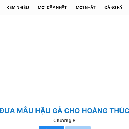
XEM NHIỀU
MỚI CẬP NHẬT
MỚI NHẤT
ĐĂNG KÝ
ĐƯA MẪU HẬU GẢ CHO HOÀNG THÚ
Chương 8