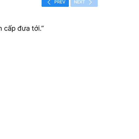
PREV
NEXT
n
đưa tới.”