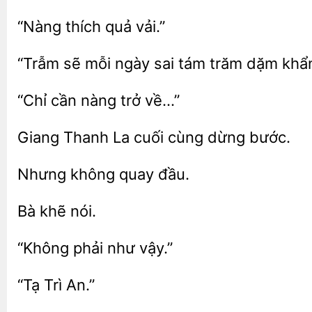
vải.”
“Trẫm sẽ mỗi ngày sai
trăm
khẩ
nàng
về…”
Giang
La cuối cùng
đầu.
“Không