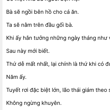
ngồi bên hồ
cá ăn.
Ta
nằm trên
gối
Khi ấy hắn
ngày tháng như
mới
Thứ
mất nhất, lại
thứ khi có đ
rơi
biệt lớn, lão
giám theo 