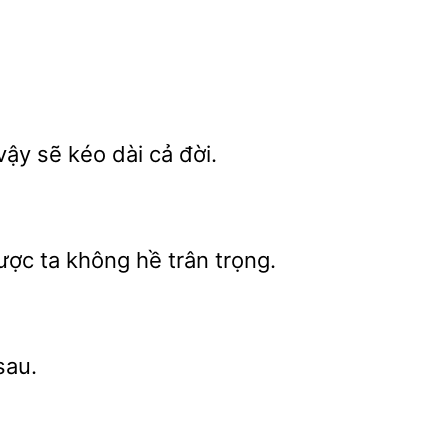
 vậy
kéo dài cả đời.
ược ta không hề trân trọng.
sau.