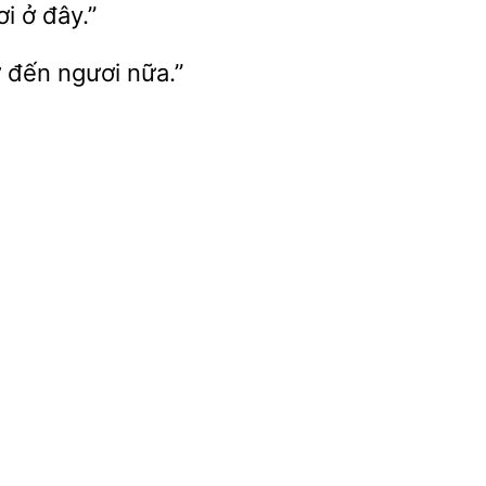
ơi
đây.”
đến ngươi nữa.”