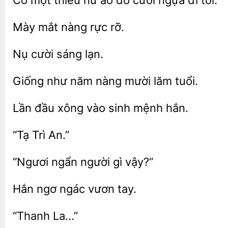
Có một
nữ áo đỏ cưỡi
đi
nàng
rỡ.
cười
như
nàng
lăm tuổi.
xông vào sinh mệnh
ngẩn người
ngơ
tay.