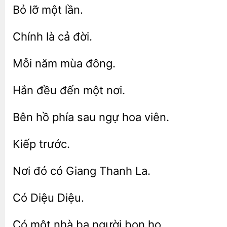
một
cả
đông.
đến một
phía sau ngự
viên.
đó
Thanh La.
Có một
người
họ.