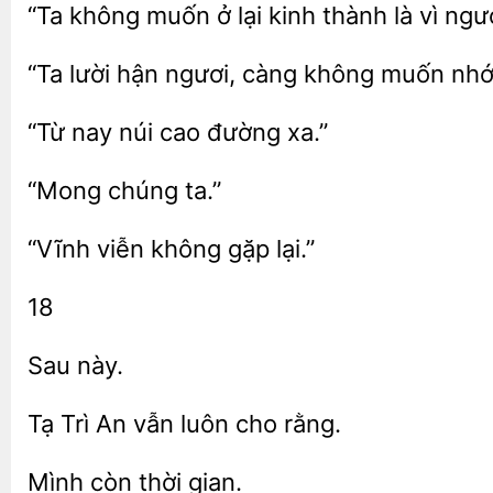
muốn ở lại kinh thành là vì ngư
“Ta
hận
càng
muốn nhớ 
“Từ
đường xa.”
viễn
gặp
18
Trì An
luôn
rằng.
gian.