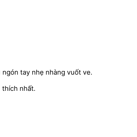
u
tay nhẹ
vuốt ve.
thích