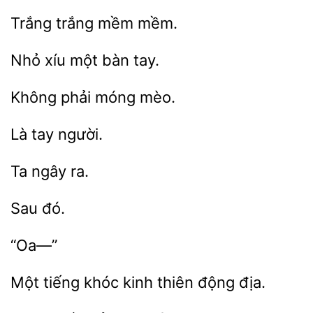
trắng
Nhỏ
tay.
phải
“Oa—”
Một
khóc
thiên động