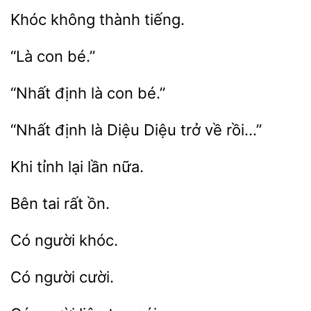
Khóc
định
bé.”
là Diệu Diệu trở
rồi…”
Khi
nữa.
tai