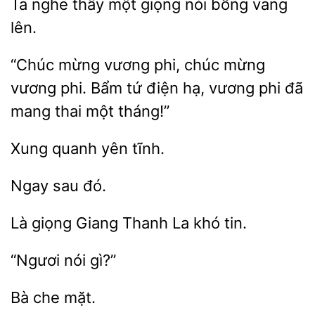
Ta nghe thấy một
nói bỗng
“Chúc mừng vương
chúc mừng
vương
Bẩm tứ
hạ, vương phi đã
mang thai một tháng!”
yên
Là
Giang Thanh La