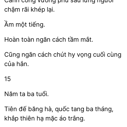
Cánh cổng
phủ sau lưng người
chậm rãi
Hoàn
ngăn cách
Cũng
cách chút hy
cuối
của hắn.
15
ba
Tiên đế băng hà, quốc tang ba tháng,
hạ mặc áo