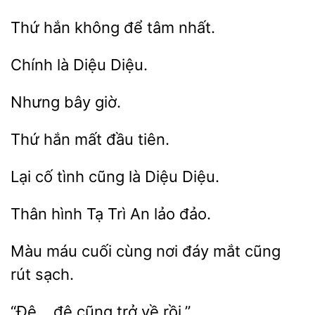
Thứ hắn không
Diệu.
Thứ
tiên.
cố
cũng là
Diệu.
Thân hình
Trì
lảo
Màu máu
nơi đáy mắt
rút sạch.
trở về rồi.”