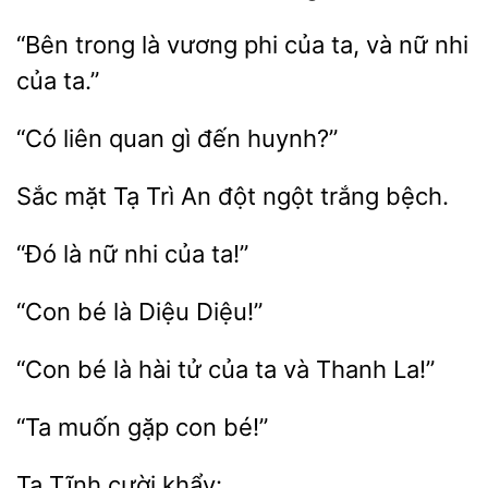
“Bên
là
phi của ta, và nữ
của ta.”
liên quan gì
Sắc
Trì An đột ngột trắng
“Đó
nhi
ta!”
là
Diệu!”
“Con bé là
tử của ta và
muốn
con
Tạ