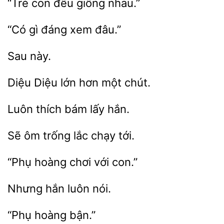
giống nhau.”
gì
xem
Diệu
lớn
một
lấy hắn.
trống lắc chạy
hoàng
với
nói.