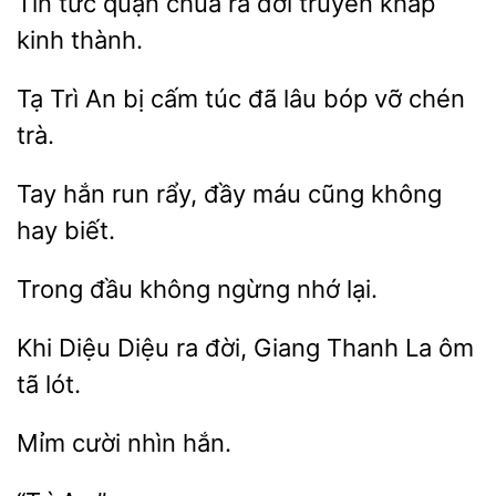
Tin
quận
ra đời truyền khắp
thành.
Tạ Trì
bị cấm
đã
bóp vỡ chén
trà.
Tay hắn
rẩy, đầy máu cũng không
đầu không ngừng
Khi
Diệu
đời, Giang Thanh La
tã lót.
nhìn