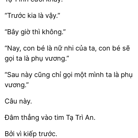
“Trước
không.”
“Nay, con bé là nữ nhi của
con bé sẽ
gọi
là
vương.”
“Sau này
chỉ
mình ta là phụ
vương.”
thẳng
Tạ Trì An.
Bởi