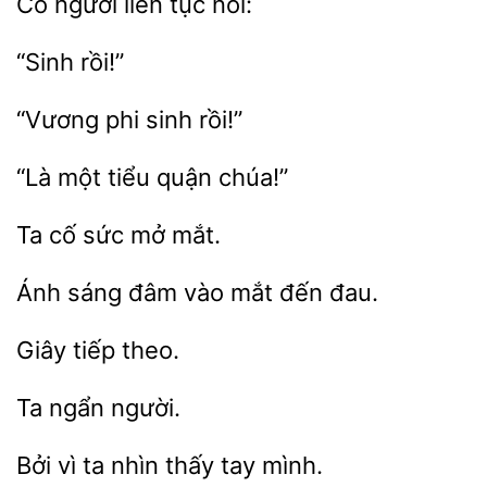
tục nói:
rồi!”
“Là
tiểu
cố
mắt.
Ánh sáng đâm vào
vì ta
thấy tay