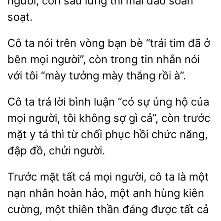
còn sau lưng thì mài dao soàn
soạt.
Cô ta nói trên vòng bạn bè “trái tim đã ở
bên
người”, còn trong tin nhắn nói
với tôi “mày
mày thắng rồi
Cô
trả lời bình luận “có sự ủng hộ của
mọi người, tôi không sợ gì cả”, còn trước
mặt y tá thì từ chối phục
chức năng,
đồ, chửi người.
Trước mặt
cả mọi người, cô ta là một
nạn nhân hoàn hảo, một anh
kiên
cường, một thiên thần
được tất cả