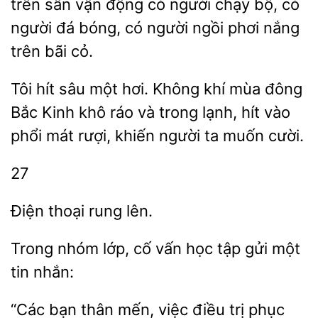
trên sân vận động có
chạy bộ, có
người đá bóng, có người ngồi phơi nắng
trên
cỏ.
Tôi hít sâu một hơi. Không khí mùa đông
Bắc
khô
và trong lạnh, hít vào
phổi mát rượi, khiến người ta
cười.
27
lên.
Trong nhóm lớp,
vấn
tập gửi
tin nhắn:
bạn thân
việc điều trị phục