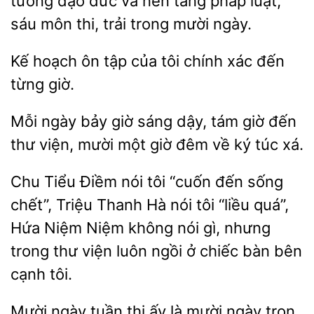
tưởng đạo đức và nền
pháp luật,
sáu môn
trong mười ngày.
hoạch ôn tập của tôi chính xác
giờ.
Mỗi ngày bảy giờ sáng dậy, tám giờ đến
thư viện,
một
đêm
ký túc xá.
Chu Tiểu Điềm
tôi “cuốn đến
chết”, Triệu Thanh
nói tôi “liều quá”,
Hứa Niệm Niệm không nói gì, nhưng
trong thư viện luôn ngồi ở chiếc bàn bên
cạnh tôi.
Mười ngày tuần thi ấy là mười ngày