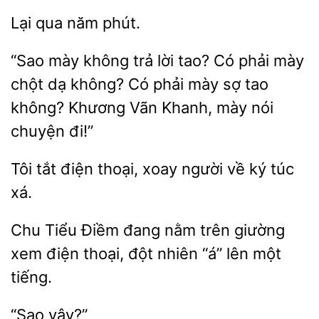
năm
mày không trả lời tao? Có
mày
chột dạ không?
phải mày sợ tao
không? Khương Vãn Khanh, mày nói
chuyện đi!”
Tôi tắt điện
xoay người về
xá.
Chu Tiểu Điềm
nằm
giường
xem
thoại, đột nhiên “á” lên một
tiếng.