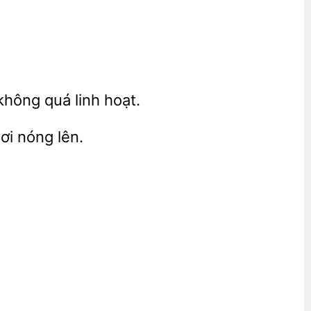
hông quá linh hoạt.
hơi
lên.