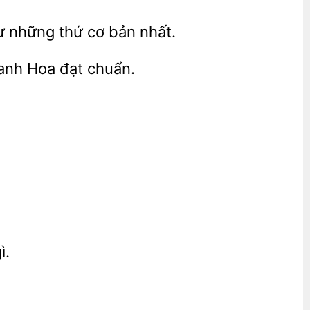
từ những
cơ bản nhất.
hanh Hoa đạt
ì.