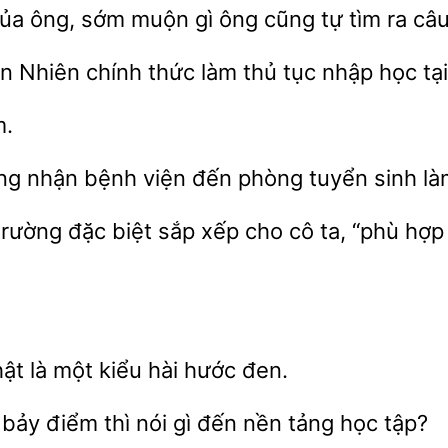
ủa ông, sớm muộn gì ông
tự tìm ra câ
Nhiên chính
làm thủ tục nhập học
m.
ứng nhận bệnh
phòng tuyển sinh làm
trường đặc biệt sắp xếp cho
ta, “phù hợp 
ật là
kiểu hài hước đen.
bảy điểm thì nói gì đến nền tảng học tập?