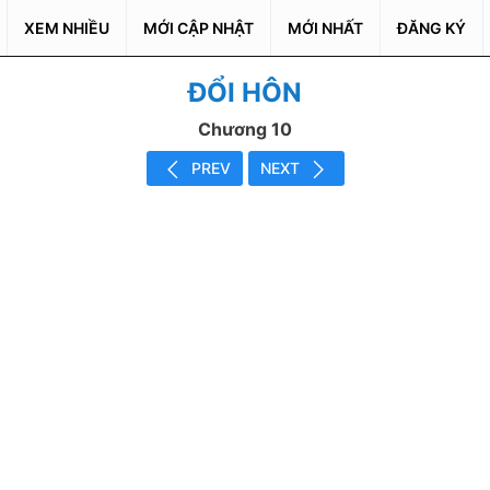
XEM NHIỀU
MỚI CẬP NHẬT
MỚI NHẤT
ĐĂNG KÝ
ĐỔI HÔN
Chương 10
PREV
NEXT