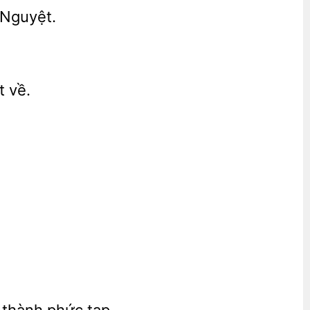
 Nguyệt.
 về.