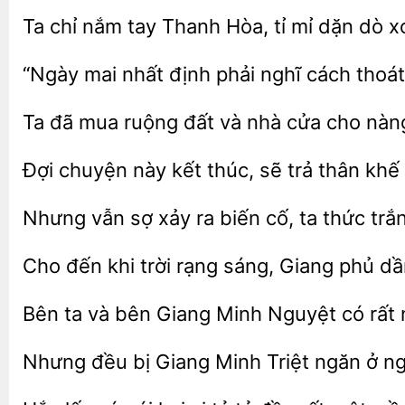
Ta chỉ nắm tay Thanh Hòa,
mỉ
dò xo
nhất định phải nghĩ cách thoát
Ta đã mua
và
cửa cho nàng
Đợi chuyện này kết
sẽ trả
khế
Nhưng vẫn
xảy ra
cố,
thức trắ
Cho đến khi
rạng sáng, Giang
dầ
Bên ta và bên Giang Minh Nguyệt có
đều bị Giang
Triệt ngăn
ng