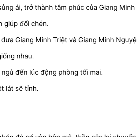
ủng ái, trở
phúc của Giang Minh
én
c đưa Giang Minh
và Giang Minh Nguyệt
iống nhau.
ngủ
lúc
phòng tối mai.
ột
sẽ tỉnh.