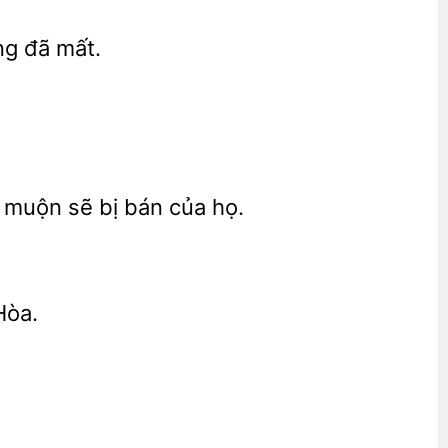
ởng đã
m muộn sẽ
bán
họ.
Hòa.