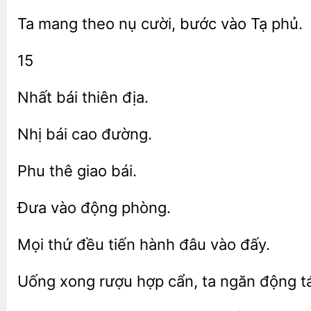
Ta mang theo
cười,
vào Tạ
15
Nhất
bái
bái.
phòng.
Mọi thứ đều tiến
vào
Uống
rượu hợp cẩn, ta ngăn
tá