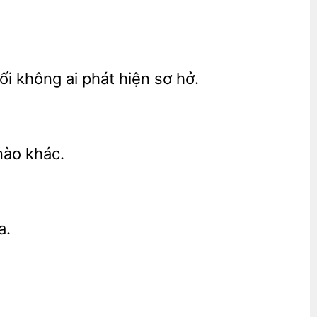
i không ai phát hiện sơ
nào khác.
a.