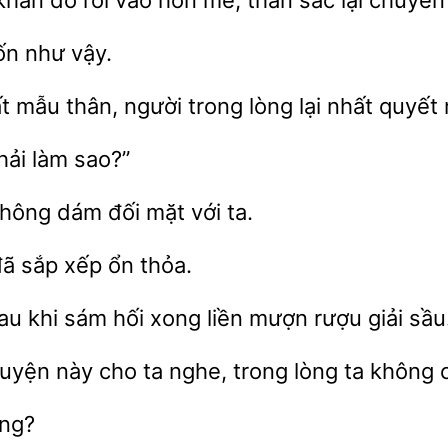
hăn đỏ rơi vào hôn mê, thần sắc lại chuyển
n như vậy.
 mẫu thân, người trong lòng lại nhất quyết
hải làm
 không dám đối mặt
ta.
sắp xếp ổn
au khi sám
xong
mượn rượu giải sầu
uyện này
ta nghe, trong lòng ta không
ng?