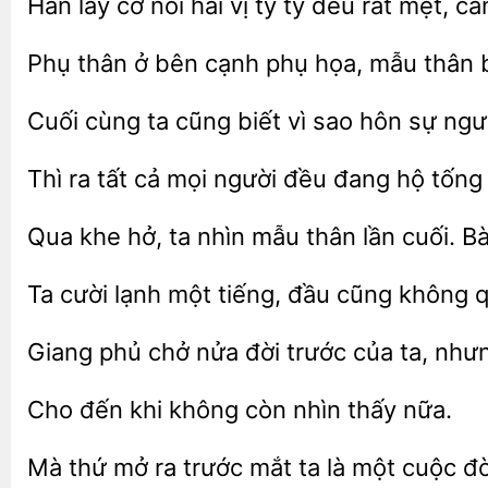
Hắn lấy
nói hai vị tỷ tỷ
rất mệt, cầ
thân
bên cạnh phụ họa, mẫu thân
Cuối cùng ta cũng
vì sao hôn sự ngườ
Thì
tất cả mọi
đều đang hộ tống
Qua
ta nhìn mẫu thân
cuối. B
Ta
tiếng, đầu cũng không qu
phủ chở nửa đời trước của
nhưn
đến khi không còn
thấy
Mà
mở ra trước mắt ta là một
đờ