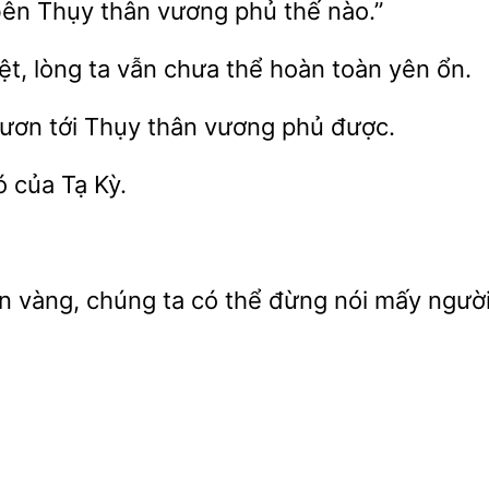
ên Thụy thân vương phủ thế nào.”
t, lòng ta vẫn chưa
hoàn toàn yên
ươn tới Thụy
vương
được.
của Tạ Kỳ.
n vàng, chúng ta có thể
nói mấy người