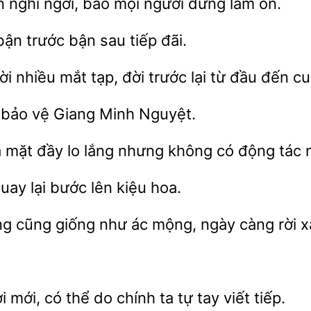
n nghỉ ngơi, bảo mọi
đừng làm ồn.
trước bận sau tiếp đãi.
i nhiều mắt tạp, đời trước lại từ
đến cuố
 bảo vệ
Minh Nguyệt.
à mặt đầy lo lắng nhưng không có động tác 
ay lại bước lên kiệu hoa.
g cũng giống như
mộng, ngày càng rời x
i mới, có
do chính ta tự tay viết tiếp.