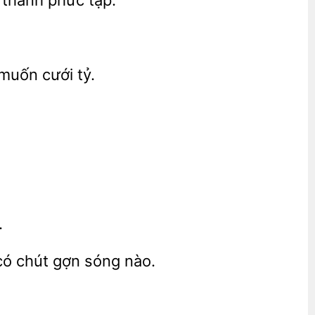
 thành phức tạp.
tỷ.
.
chút gợn sóng nào.