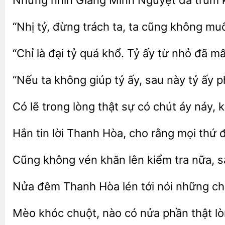
Nhưng
Minh
đã trùm k
tỷ,
trách ta, ta cũng
muố
“Chỉ là đại tỷ quá khổ. Tỷ ấy từ nhỏ
mất
ta không giúp tỷ ấy, sau
tỷ ấy p
Có lẽ
thật sự có chút áy náy,
Hắn tin lời
Hòa, cho rằng mọi thứ
Cũng không vén khăn lên kiểm
nữa, s
Nửa đêm Thanh Hòa lén tới nói
ch
Mèo khóc chuột,
có
phần
lò