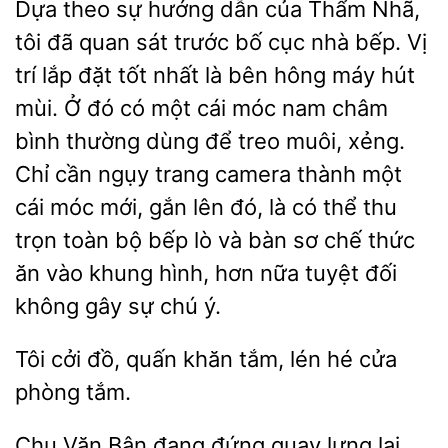
Dựa theo sự hướng dẫn của Thẩm Nhã,
tôi đã quan sát trước bố cục nhà bếp. Vị
trí lắp đặt tốt nhất là bên hông
hút
mùi.
đó có
cái móc nam châm
bình thường dùng để treo muôi, xẻng.
Chỉ cần ngụy trang camera thành một
cái móc mới, gắn lên đó, là có thể thu
trọn toàn bộ bếp lò và bàn sơ chế thức
ăn vào khung hình, hơn nữa tuyệt đối
không gây sự chú ý.
cởi đồ, quấn
tắm, lén
cửa
phòng tắm.
Chu Văn
đang đứng quay lưng lại,