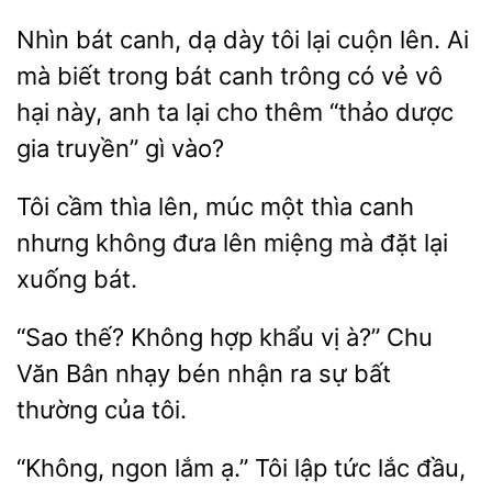
bát canh, dạ dày tôi lại cuộn lên. Ai
mà biết trong bát canh trông có vẻ vô
hại này,
ta lại cho thêm “thảo dược
gia truyền”
vào?
Tôi cầm thìa
múc một thìa canh
nhưng
đưa lên miệng mà đặt lại
bát.
thế? Không hợp khẩu vị à?” Chu
Văn Bân nhạy bén nhận
sự bất
thường
tôi.
“Không, ngon lắm
Tôi lập tức lắc đầu,