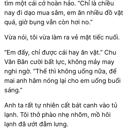
tìm một cái
hoàn hảo. “Chỉ là chiều
nay đi dạo mua
em ăn nhiều đồ vặt
quá, giờ bụng vẫn còn hơi no.”
Vừa nói, tôi vừa làm
vẻ
nuối.
“Em đấy, chỉ được cái hay ăn vặt.” Chu
Bân cười bất lực, không mảy may
nghi ngờ. “Thế thì không
nữa, để
mai anh hâm nóng lại cho
uống buổi
sáng.”
ta rất tự nhiên cất bát canh vào tủ
lạnh. Tôi thở phào nhẹ nhõm, mồ
lạnh
ướt đẫm lưng.