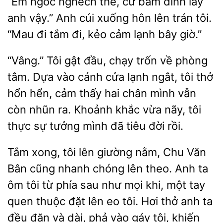
“Em ngốc nghếch thế, cứ bám dính lấy
anh
Anh cúi xuống hôn lên trán
“Mau đi
đi, kẻo cảm lạnh bây giờ.”
“Vâng.” Tôi gật đầu, chạy trốn
phòng
tắm. Dựa vào cánh cửa lạnh ngắt, tôi thở
hổn
cảm thấy hai chân mình vẫn
còn nhũn ra. Khoảnh khắc
nãy, tôi
thực sự tưởng mình đã tiêu đời rồi.
Tắm
tôi lên giường nằm, Chu Văn
Bân cũng nhanh chóng lên
Anh ta
ôm tôi từ phía sau như mọi khi, một tay
quen thuộc đặt lên eo tôi. Hơi thở anh ta
đều đặn và dài, phả vào gáy tôi,