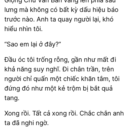
Giọng Chu Văn Bân vang lên phía sau
lưng mà không có bất kỳ dấu hiệu báo
trước
Anh
người lại, khó
hiểu nhìn tôi.
“Sao
ở
Đầu
tôi trống rỗng, gần như mất đi
năng suy nghĩ. Đi chân trần, trên
người chỉ quấn một chiếc khăn tắm, tôi
đứng đó
một kẻ trộm bị bắt quả
tang.
Xong
Tất cả xong rồi. Chắc chắn anh
ta
nghi