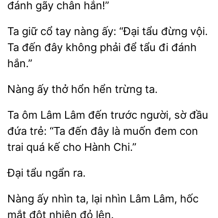
đánh gãy chân hắn!”
Ta giữ cổ tay nàng ấy: “Đại tẩu đừng vội.
Ta
không phải
tẩu đi đánh
hắn.”
Nàng
hổn
trừng ta.
Ta ôm Lâm Lâm đến trước
đầu
đứa trẻ: “Ta đến đây là muốn đem con
trai quá kế cho Hành
ra.
Nàng ấy nhìn ta, lại
Lâm Lâm, hốc
đột nhiên
lên.