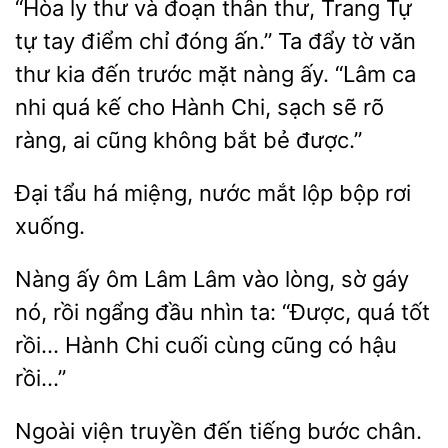
“Hòa ly thư và đoạn thân thư, Trang Tự
tự tay điểm chỉ đóng ấn.” Ta đẩy
văn
thư kia đến trước mặt nàng ấy. “Lâm ca
nhi quá kế cho Hành Chi, sạch sẽ rõ
ai cũng không bắt bẻ
Đại tẩu há miệng, nước
lộp bộp
Nàng ấy ôm Lâm Lâm vào lòng, sờ gáy
nó,
ngẩng đầu nhìn ta:
quá tốt
rồi… Hành Chi cuối cùng
có hậu
rồi…”
Ngoài viện truyền
chân.