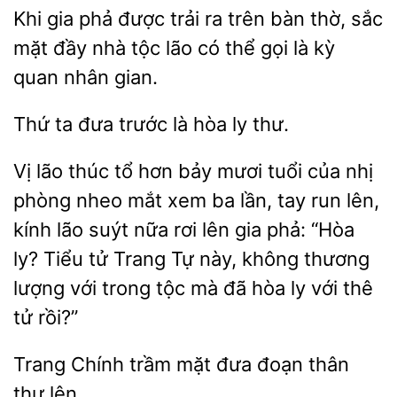
Khi
phả được
ra trên bàn thờ, sắc
mặt đầy nhà tộc
có thể gọi là kỳ
quan nhân gian.
đưa trước
hòa ly thư.
Vị lão thúc
hơn bảy mươi tuổi của nhị
phòng nheo mắt xem ba lần, tay run lên,
kính lão
nữa rơi lên gia phả:
ly? Tiểu tử Trang Tự này, không thương
lượng với trong tộc mà đã hòa ly với thê
tử rồi?”
Trang
trầm
đoạn thân
thư lên.