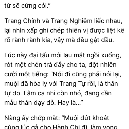
từ sẽ cứng
Trang Chính và Trang Nghiêm liếc
lại nhìn xấp ghi chép thiên vị được liệt kê
rõ rành rành
vậy mà đều gật
Lúc này đại tẩu mới lau
ngồi xuống,
rót một chén trà đẩy cho ta, đột nhiên
cười một tiếng: “Nói đi cũng phải nói lại,
muội
hòa ly với Trang Tự rồi, là thân
tự do. Lâm ca nhi còn nhỏ, đang cần
mẫu thân
dỗ. Hay là…”
Nàng
chớp
“Muội dứt khoát
cùng lúc gả
Hành Chi đi, làm vọng