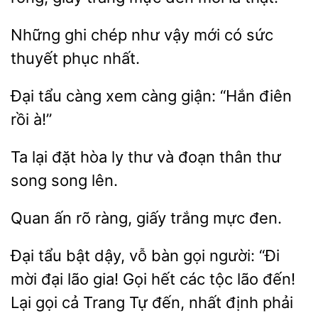
Những
chép như
mới có
thuyết phục nhất.
Đại tẩu càng xem
giận: “Hắn
à!”
Ta lại đặt hòa
thư và
thân thư
song
lên.
Quan
rõ ràng, giấy
đen.
Đại tẩu bật dậy, vỗ bàn gọi người: “Đi
mời đại lão gia! Gọi hết
tộc lão đến!
Lại gọi cả
Tự đến,
định phải