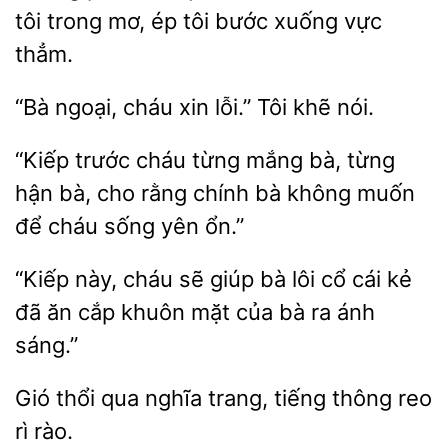
tôi trong mơ, ép tôi bước xuống vực
thẳm.
“Bà ngoại, cháu xin lỗi.”
“Kiếp trước
từng
bà, từng
hận bà,
rằng chính bà không muốn
để cháu sống yên ổn.”
“Kiếp
cháu sẽ giúp bà lôi cổ cái kẻ
ăn cắp khuôn mặt
bà ra ánh
sáng.”
thổi qua
trang,
thông reo
rì rào.