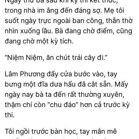
Ngày thứ ba sau khi kỳ thi kết
trong nhà im ắng đến đáng sợ. Mẹ tôi
suốt ngày trực ngoài ban công,
thờ
nhìn xuống lầu. Bà đang
điểm, cũng
đang chờ một kỳ tích.
“Niệm Niệm,
chút
cây
Lâm Phương đẩy cửa bước vào, tay
bưng
đĩa dưa hấu đã cắt sẵn. Mấy
ngày nay bà
đến rất thường xuyên,
thậm chí còn “chu đáo” hơn
trước kỳ
thi.
Tôi ngồi trước bàn học, tay mân mê