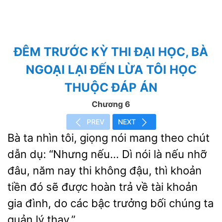
ĐÊM TRƯỚC KỲ THI ĐẠI HỌC, BÀ
NGOẠI LẠI ĐẾN LỪA TÔI HỌC
THUỘC ĐÁP ÁN
Chương 6
PREV
NEXT
Bà ta nhìn tôi, giọng nói mang theo chút
dẫn dụ: “Nhưng nếu… Dì nói là nếu nhỡ
đâu, năm nay thi không đậu, thì
đó sẽ được hoàn trả về tài khoản
gia đình, do các bậc trưởng
chúng ta
quản lý thay.”