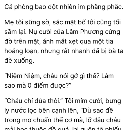
Cả phòng
đột
phăng phắc.
Mẹ tôi sững sờ, sắc mặt
tôi cũng tối
sầm lại. Nụ cười của Lâm Phương cứng
đờ trên mặt, ánh mắt xẹt qua
tia
loạn, nhưng rất nhanh đã bị bà ta
đè xuống.
“Niệm
nói gở
thế? Làm
sao mà 0 điểm được?”
“Cháu chỉ đùa thôi.” Tôi mỉm cười, bưng
ly nước lọc bên cạnh lên, “Dù sao đề
trong mơ chuẩn thế
lỡ đâu
mải học thuộc đề quá, lại quên tô phiếu