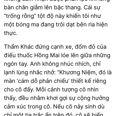
chân giẫm lên bậc thang. Cái sự
“trống rỗng” tột độ này khiến tôi như
một bóng ma đang trôi dạt bên rìa hiện
thực.
Thẩm Khác đứng cạnh xe,
đỏ của
điếu
Hồng Mai lóe lên giữa những
ngón tay. Anh không nhúc nhích, chỉ
lạnh lùng nhắc nhở:
Niệm, đó là
màn ‘cám dỗ phản chiếu’ thiết kế riêng
cho cô đấy. Mỗi cảnh tượng cô nhìn
thấy, đều nhằm khơi gợi sự cộng hưởng
cảm xúc trong cô. Nếu cô nảy sinh dù
chỉ một tia trắc ẩn trên đó, cô sẽ biến