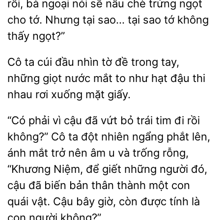
rồi, bà ngoại nói sẽ nấu chè trứng ngọt
cho tớ. Nhưng tại sao… tại sao tớ
thấy ngọt?”
Cô ta
đầu nhìn tờ đề trong tay,
những
nước mắt to như hạt
thi
nhau rơi xuống mặt giấy.
“Có phải vì cậu đã vứt bỏ trái
đi rồi
không?” Cô ta đột nhiên ngẩng phắt lên,
ánh mắt trở nên âm u
trống rỗng,
“Khương Niệm, để giết những người đó,
đã biến bản thân thành một con
quái vật. Cậu bây giờ, còn được tính là
con người không?”