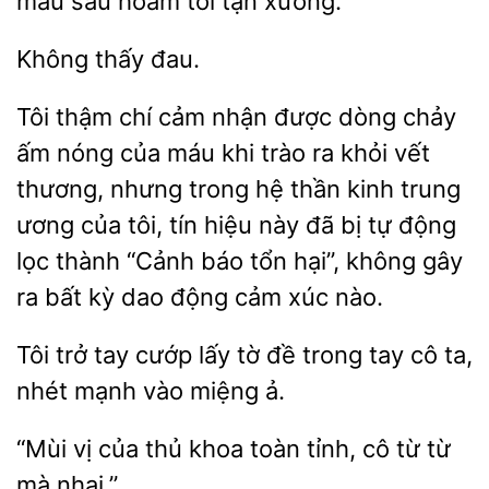
máu sâu hoắm tới tận xương.
Tôi thậm
cảm nhận được dòng chảy
ấm nóng của máu khi trào ra khỏi vết
thương, nhưng trong hệ thần kinh trung
của tôi, tín hiệu này đã bị tự động
lọc thành “Cảnh báo tổn hại”, không gây
ra bất kỳ dao động cảm xúc
trở tay cướp lấy tờ đề
cô ta,
nhét mạnh vào miệng ả.
vị của
khoa toàn tỉnh, cô
từ
mà nhai.”