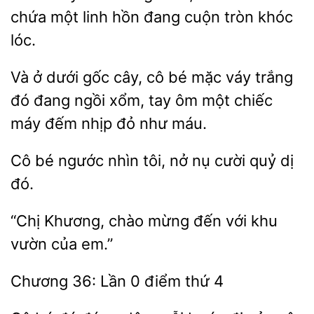
chứa một linh hồn đang cuộn tròn khóc
lóc.
Và ở dưới gốc cây, cô bé
váy trắng
đó
ngồi xổm, tay ôm một
máy đếm nhịp đỏ như máu.
Cô bé ngước nhìn
nở
cười quỷ
đó.
“Chị Khương, chào
đến với khu
vườn
36: Lần
thứ 4