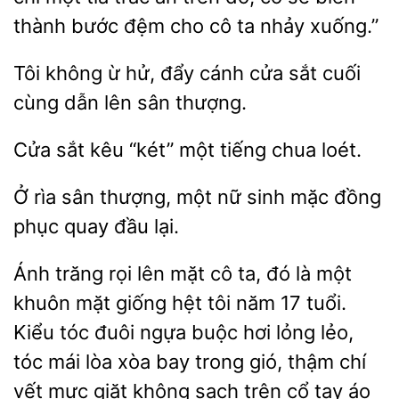
thành bước đệm cho cô ta nhảy xuống.”
Tôi không ừ
đẩy cánh cửa
cuối
cùng dẫn lên
thượng.
kêu “két” một
chua loét.
Ở rìa sân thượng, một nữ
đồng
quay đầu lại.
Ánh trăng rọi lên
cô ta, đó là một
khuôn mặt giống hệt tôi năm 17 tuổi.
Kiểu tóc đuôi ngựa buộc hơi lỏng lẻo,
tóc mái lòa xòa bay trong gió, thậm chí
vết mực giặt không sạch trên
tay áo