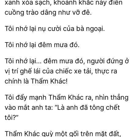
xanh xóa
khoảnh
này điên
cuồng trào dâng như vỡ đê.
Tôi nhớ lại
bà ngoại.
Tôi
đêm
đó.
nhớ lại… đêm mưa đó, người đứng ở
vị trí
lái của chiếc xe tải,
ra
chính là Thẩm Khác!
đẩy mạnh Thẩm
ra, nhìn thẳng
mắt anh ta: “Là anh đã tông chết
tôi?”
Thẩm
quỳ một gối trên mặt đất,