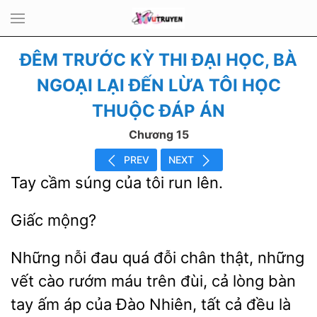
ĐÊM TRƯỚC KỲ THI ĐẠI HỌC, BÀ
NGOẠI LẠI ĐẾN LỪA TÔI HỌC
THUỘC ĐÁP ÁN
Chương 15
PREV
NEXT
Tay
súng
tôi
lên.
Những nỗi đau quá đỗi chân thật, những
vết cào rướm máu trên đùi, cả lòng bàn
tay
Đào Nhiên, tất cả đều là