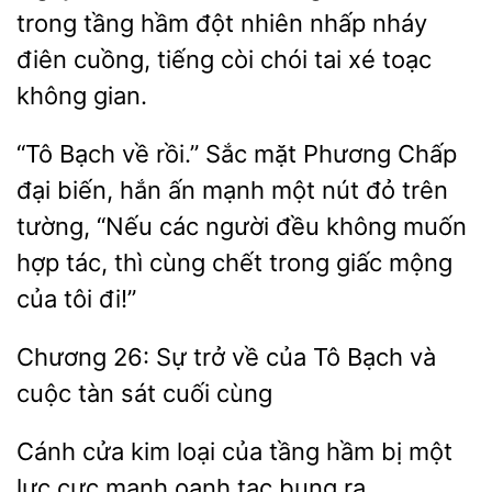
trong tầng
đột nhiên
nháy
điên cuồng, tiếng còi chói tai xé toạc
không gian.
“Tô Bạch về rồi.” Sắc mặt Phương Chấp
biến, hắn ấn mạnh
đỏ trên
tường, “Nếu các người đều không muốn
hợp tác, thì cùng chết trong giấc mộng
của tôi đi!”
Chương 26: Sự trở
của Tô Bạch và
cuộc tàn sát
Cánh
kim
của tầng hầm bị một
lực cực mạnh oanh
bung ra.