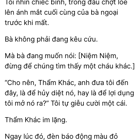
Tôi nhìn chiếc bình, trong
chợt lóe
lên ánh
cuối
của bà ngoại
trước khi mất.
không phải
kêu
bà đang muốn
[Niệm Niệm,
đừng
chúng tìm thấy một cháu khác.]
“Cho nên, Thẩm Khác, anh đưa tôi đến
là để hủy diệt nó, hay là để lợi dụng
tôi mở nó ra?”
giễu cười một cái.
lặng.
Ngay lúc đó, đèn báo
màu đỏ