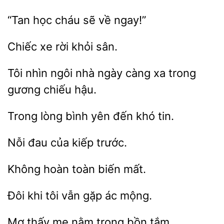
“Tan học
ngay!”
xe rời
Tôi nhìn ngôi nhà ngày càng xa
gương
Trong
bình yên
tin.
của
trước.
toàn
mất.
tôi vẫn
ác mộng.
Mơ thấy mẹ
trong