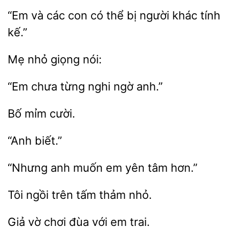
“Em và các con có
bị
khác tính
Mẹ
chưa từng
anh.”
“Nhưng anh muốn
tâm
trên tấm
nhỏ.
chơi đùa
em trai.