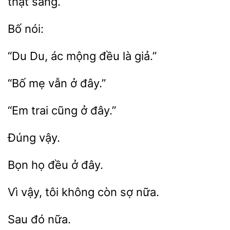
sáng.
“Du Du, ác
là
mẹ
ở
ở đây.”
Bọn
ở
Vì vậy, tôi
nữa.