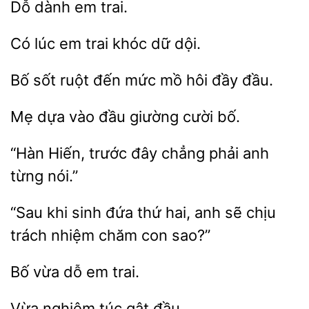
dành
em trai
dữ dội.
Bố sốt
đến mức
hôi
đầu.
vào
giường cười bố.
“Hàn Hiến, trước
anh
từng nói.”
“Sau khi sinh
thứ hai,
chịu
trách nhiệm chăm con sao?”
Bố
em
Vừa
đầu.