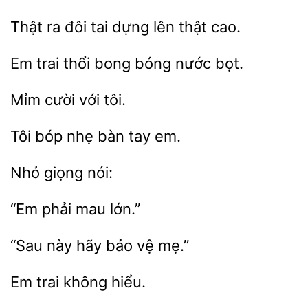
Thật ra đôi
dựng lên
Em trai
bong bóng
Mỉm
nhẹ bàn tay
“Em
này
bảo vệ
Em