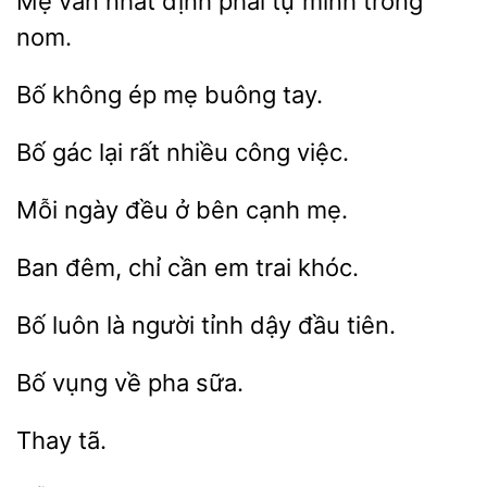
Mẹ vẫn
định
tự mình trông
không
buông tay.
Bố
lại rất nhiều
Mỗi
đều
cạnh mẹ.
đêm,
em trai khóc.
Bố luôn
tỉnh dậy
tiên.
vụng
pha