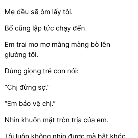
Mẹ đều
ôm
cũng
tức chạy
Em trai mơ
màng màng bò
tôi.
Dùng giọng
“Em
Nhìn khuôn
trịa của
Tôi
không nhịn được mà