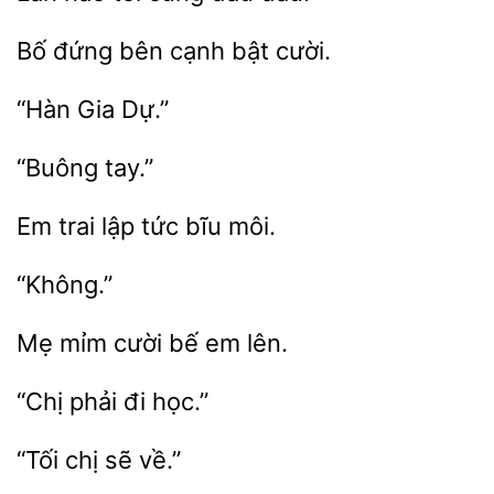
Bố
bên
bật
Em
tức
môi.
“Không.”
bế em lên.
đi
“Tối