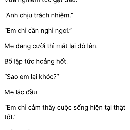
trách
“Em
cần
đang cười thì mắt
lên.
Bố
hoảng
khóc?”
“Em chỉ cảm
cuộc
hiện
thật
tốt.”