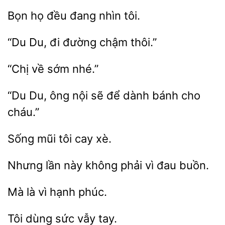
Bọn
đang nhìn
Du,
đường
thôi.”
về
“Du Du, ông nội sẽ
cho
cháu.”
mũi
xè.
Nhưng
không phải
đau buồn.
là
hạnh
dùng
tay.