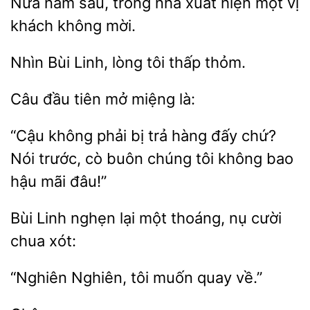
năm sau,
nhà xuất hiện một vị
khách không
Nhìn Bùi
thấp thỏm.
đầu
mở
là:
“Cậu
bị trả hàng đấy chứ?
Nói trước, cò buôn
tôi không bao
hậu mãi đâu!”
Bùi Linh
lại
nụ cười
chua xót:
tôi
quay về.”