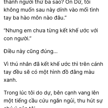
thành người thứ ba
Ôn Dữ, tôi
không muốn sau này dính vào mối tình
tay
hào môn nào đâu.”
em chưa từng kết khế ước với
Điều
Vì thú
đã kết khế ước thì trên cánh
tay
sẽ có
hình đồ đằng màu
xanh.
Trong lúc tôi do dự, bên cạnh vang
một tiếng
cứu
ngủi, thu hút sự