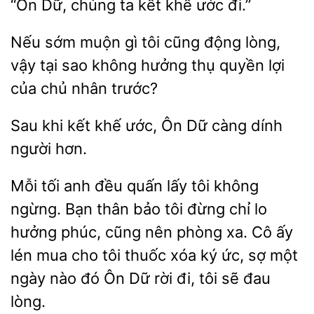
“Ôn Dữ, chúng ta
đi.”
sớm muộn gì tôi cũng
lòng,
vậy tại sao không hưởng
quyền lợi
của chủ nhân trước?
Sau khi kết
ước, Ôn Dữ
dính
người
Mỗi tối anh đều quấn lấy tôi không
ngừng. Bạn thân bảo tôi đừng chỉ lo
phúc, cũng
phòng xa.
ấy
lén mua cho tôi thuốc xóa ký ức, sợ một
ngày nào đó Ôn Dữ rời đi, tôi sẽ đau
lòng.