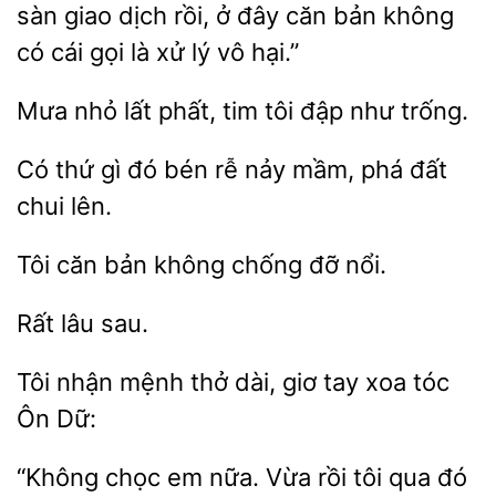
sàn giao dịch rồi, ở
căn bản không
có cái gọi là xử lý vô hại.”
Mưa nhỏ
phất, tim
đập như
Có thứ gì đó bén rễ nảy mầm,
chui
Tôi
bản
chống đỡ
Tôi nhận mệnh thở
giơ tay xoa
Dữ:
“Không
em nữa. Vừa rồi tôi qua đó