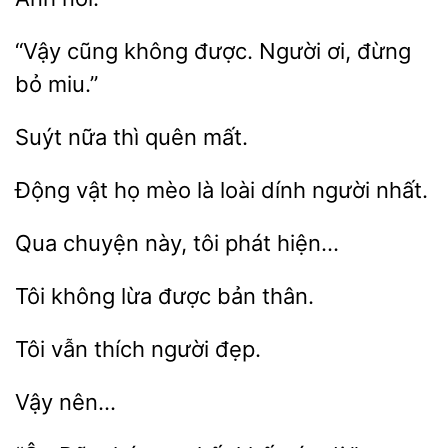
“Vậy cũng
được. Người
đừng
bỏ
thì
mất.
Động
họ mèo
loài dính người
Qua
tôi phát
Tôi
lừa
thân.
vẫn thích