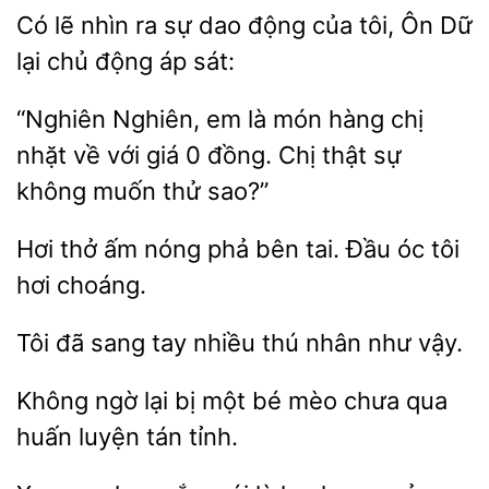
Có lẽ nhìn
sự dao
tôi, Ôn Dữ
lại chủ động áp sát:
“Nghiên Nghiên, em
món hàng chị
về với
0 đồng. Chị thật sự
không muốn thử sao?”
Hơi thở
phả bên tai. Đầu óc tôi
hơi
Tôi
sang
nhiều thú nhân như
Không
lại
một bé mèo chưa qua
huấn luyện tán