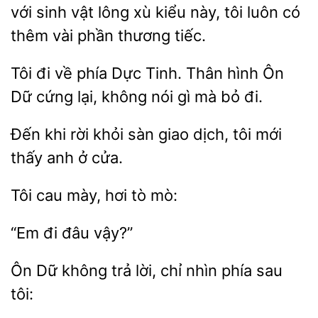
với
vật lông xù
này, tôi luôn có
thêm vài
thương tiếc.
Tôi đi về phía Dực
Thân
Ôn
Dữ cứng lại,
nói gì mà bỏ đi.
khi rời khỏi sàn
dịch,
mới
thấy anh ở cửa.
cau mày,
tò
đâu
Ôn Dữ không trả lời,
sau
tôi: