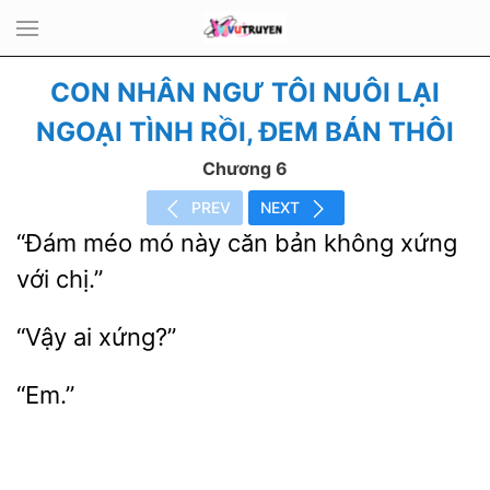
CON NHÂN NGƯ TÔI NUÔI LẠI
NGOẠI TÌNH RỒI, ĐEM BÁN THÔI
Chương 6
PREV
NEXT
méo mó
bản không xứng
với chị.”
“Em.”