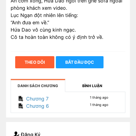
Ăn cơm xong, Hứa Dao ngồi trên ghế sofa ngoài
phòng khách xem video.
Lục Ngạn đột nhiên lên tiếng:
“Anh đưa em về.”
Hứa Dao vô cùng kinh ngạc.
Cô ta hoàn toàn không có ý định trở về.
THEO DÕI
BẮT ĐẦU ĐỌC
DANH SÁCH CHƯƠNG
BÌNH LUẬN
1 tháng ago
Chương 7
1 tháng ago
Chương 6
Đăng Ký