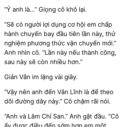
anh
Giọng
khô lại.
“Sẽ có
dụng cơ hội em chấp
hành chuyến bay đầu tiên lần này, thử
phương thức vận chuyển mới.”
Anh nhìn cô. “Lần này nếu thành công,
sau này sẽ còn nhiều hơn.”
Vãn im
giây.
“Vậy nên anh
Vân
là để theo
dõi đường dây này.” Cô
rãi nói.
“Anh và Lâm Chỉ San.” Anh
đầu. “Cô
ấy
điều đến sớm hơn em một