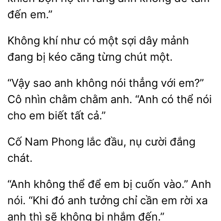
đến em.”
Không khí như có một sợi dây mảnh
đang bị kéo căng
“Vậy sao
không nói thẳng với em?”
Cô nhìn chằm chằm anh. “Anh có
nói
em biết tất cả.”
Cố
Phong
đầu, nụ cười đắng
“Anh không thể để em bị cuốn vào.” Anh
nói. “Khi đó anh tưởng
cần em rời xa
anh
sẽ không
nhắm đến.”