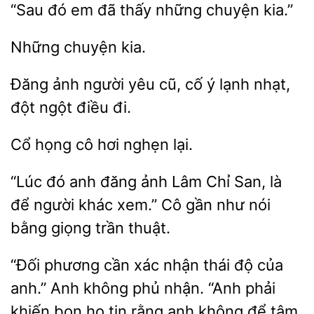
đó em đã
những
kia.”
Đăng
người
cũ, cố ý
nhạt,
đột ngột điều đi.
Cổ họng
hơi
“Lúc đó
đăng ảnh Lâm Chỉ San, là
người khác xem.” Cô gần như nói
bằng giọng trần
“Đối
cần xác nhận thái độ
anh.” Anh không phủ nhận. “Anh phải
khiến bọn họ tin rằng anh không
tâm