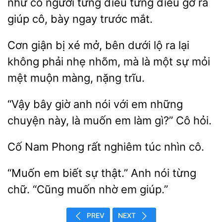
như có người
điều từng điều gỡ ra
giúp cô, bày ngay trước mắt.
Cơn giận bị xé mở, bên
lộ ra lại
không phải nhẹ nhõm, mà là một sự mỏi
mệt
màng, nặng
giờ anh nói với em những
chuyện này, là muốn em làm gì?” Cô
Nam Phong
nghiêm túc
cô.
“Muốn em biết sự thật.”
nói
chữ. “Cũng muốn
em giúp.”
PREV
NEXT