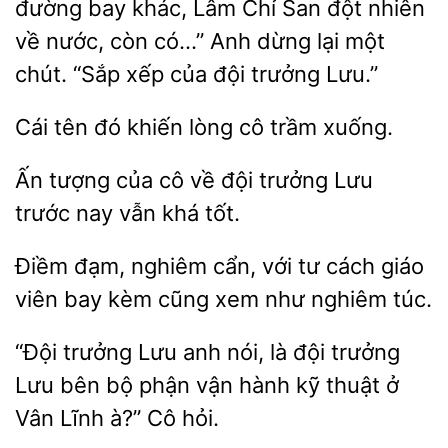
đường bay khác, Lâm Chỉ San đột nhiên
còn có…” Anh dừng lại một
chút. “Sắp xếp của
trưởng Lưu.”
Cái tên
khiến lòng
trầm
Ấn tượng
cô về đội trưởng Lưu
trước nay vẫn
đạm,
cẩn, với tư cách giáo
viên bay
cũng xem như nghiêm túc.
“Đội trưởng
anh nói, là đội trưởng
Lưu bên bộ phận
hành
thuật ở
Vân Lĩnh à?” Cô hỏi.