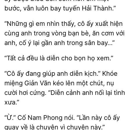
bước, vẫn luôn bay
Hải Thành.”
“Những
em nhìn thấy,
ấy xuất hiện
anh trong vòng bạn bè, ăn cơm với
anh, cố ý lại gần anh trong sân bay…”
“Tất cả đều
cho bọn họ
“Cô ấy đang giúp anh diễn kịch.”
miệng Giản Vãn kéo lên
chút, nụ
hơi cứng. “Diễn cảnh anh nối lại tình
xưa.”
Nam Phong nói. “Lần này cô ấy
quay
là chuyên vì chuyện này.”