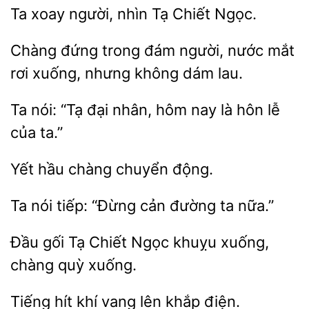
Ta xoay
nhìn
Chiết
đứng trong
người, nước mắt
rơi xuống,
không dám lau.
Ta
“Tạ đại nhân, hôm
là hôn lễ
của
chuyển động.
Ta
“Đừng cản đường ta
Đầu gối Tạ
Ngọc
xuống,
chàng quỳ
Tiếng
khí
lên
điện.