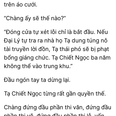
trên áo cưới.
“Chàng
sẽ
“Đóng cửa tự xét
chỉ
bắt đầu. Nếu
Đại Lý tự tra ra
họ Tạ dung túng nô
tài truyền lời đồn, Tạ thái phó sẽ bị phạt
bổng giáng chức. Tạ Chiết Ngọc ba năm
không thể vào trung khu.”
Đầu
tay
lại.
Tạ
Ngọc
gần quyền thế.
Chàng đứng đầu phần thi
đứng đầu
phần thi võ,
đầu phần thi lễ, vốn