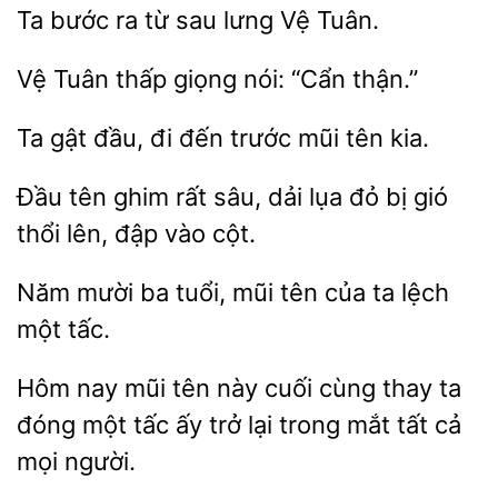
Ta
ra từ
lưng Vệ
Tuân thấp
nói:
thận.”
Ta gật đầu, đi
trước
tên
Đầu tên
sâu, dải
đỏ bị gió
thổi lên, đập vào cột.
Năm mười
mũi tên của ta lệch
tấc.
Hôm nay mũi tên
cuối cùng thay
một tấc ấy trở lại trong mắt tất cả
mọi người.