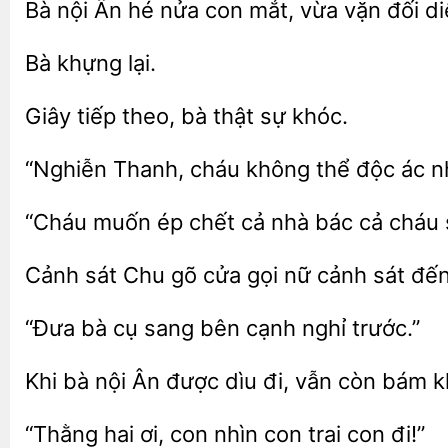
Bà nội Ân hé
con mắt, vừa
đối di
Giây
bà thật
khóc.
“Nghiễn Thanh,
không thể độc ác
muốn
chết cả nhà bác cả cháu
Cảnh sát
cửa gọi nữ cảnh
đến
“Đưa bà
sang bên
trước.”
Khi bà nội
được dìu đi, vẫn
bám k
“Thằng hai
nhìn con
con đi!”