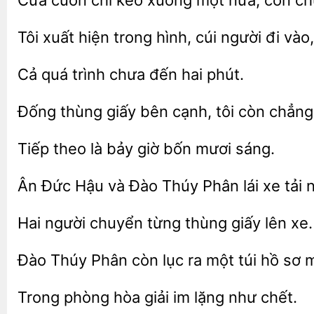
Cửa cuốn chỉ kéo
còn ch
Tôi xuất hiện trong
cúi người đi vào
quá trình
đến
phút.
Đống
giấy bên cạnh, tôi còn chẳn
theo
bảy giờ bốn
sáng.
Ân Đức Hậu
Đào Thúy Phân lái xe
Hai
chuyển từng
giấy
xe.
Đào
Phân còn lục ra một túi hồ sơ
Trong phòng
im
như chết.