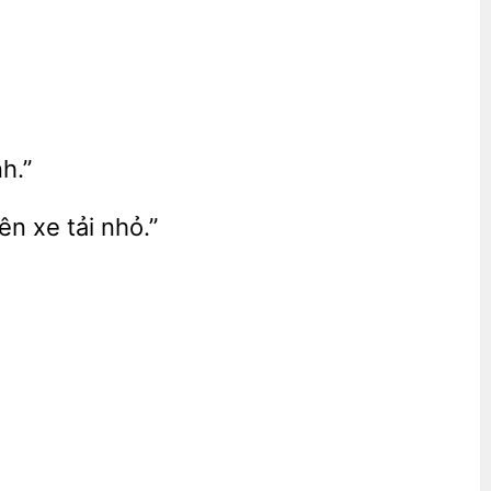
h.”
xe tải nhỏ.”