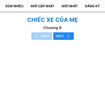
XEM NHIỀU
MỚI CẬP NHẬT
MỚI NHẤT
ĐĂNG KÝ
CHIẾC XE CỦA MẸ
Chương 6
PREV
NEXT