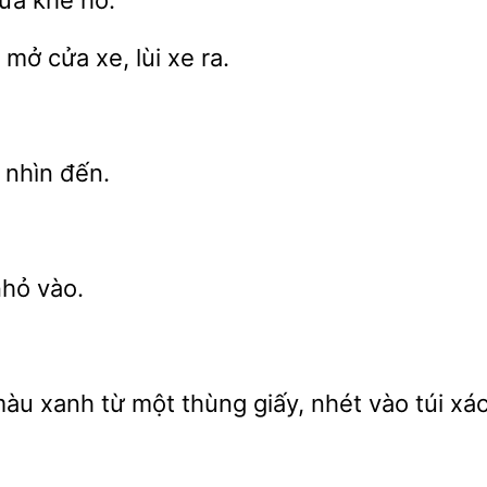
ừa khe hở.
,
cửa xe,
xe ra.
g
vào.
 màu
từ
thùng giấy, nhét vào túi xá