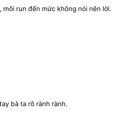
,
run đến mức
nên lời.
tay bà ta
rành rành.