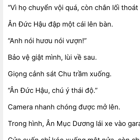
chuyển vội quá, còn chắn lối thoát
Đức
đập một
lên bàn.
“Anh
nói
vệ giật
về sau.
Giọng cảnh
xuống.
“Ân
Hậu, chú ý
chóng
mở lên.
Trong hình,
Mục
xe vào gara