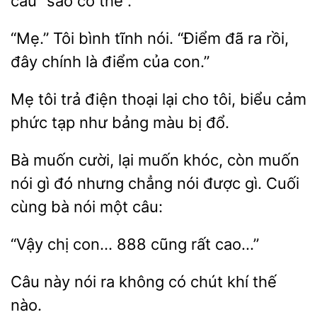
“sao có thể”.
Tôi bình
nói. “Điểm đã ra rồi,
đây chính là điểm
con.”
Mẹ tôi trả điện thoại lại
tôi, biểu cảm
tạp như
màu bị đổ.
Bà muốn cười, lại muốn khóc, còn muốn
nói gì đó nhưng chẳng nói được gì. Cuối
bà
câu:
con… 888 cũng rất
này
ra
có chút khí thế
nào.