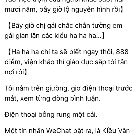
mươi năm, bây giờ lộ nguyên hình rồi】
【Bây giờ
gái chắc chắn
em
gái gian lận các
ha ha ha…】
【Ha ha ha chị ta sẽ biết
thôi,
điểm, viện khảo thí giáo dục
tới tận
nơi rồi】
Tôi nằm trên
giơ điện thoại
xem từng dòng bình luận.
bỗng
một cái.
Một tin nhắn WeChat
ra, là
Vân