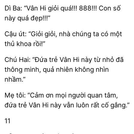
Dì Ba: “Vân Hi
quá!!! 888!!! Con số
quá
Cậu út: “Giỏi giỏi,
chúng ta có
thủ khoa
Chú Hai: “Đứa trẻ Vân Hi này
nhỏ đã
minh,
nhiên không nhìn
nhầm.”
Mẹ tôi: “Cảm ơn mọi
quan tâm,
đứa trẻ
Hi
vẫn luôn rất cố gắng.”
11