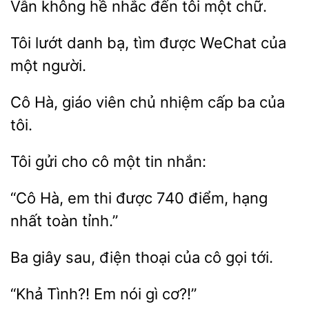
Vẫn không
đến tôi một
lướt
bạ, tìm
WeChat của
một người.
Cô
viên chủ nhiệm cấp
của
tôi.
Tôi gửi cho
nhắn:
“Cô Hà, em
được 740 điểm, hạng
toàn
giây
điện thoại của
gọi tới.
Tình?! Em
gì