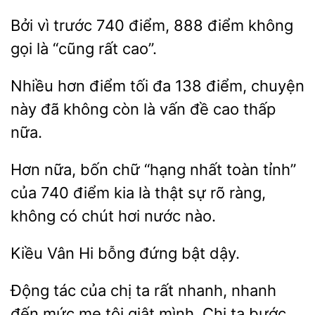
Bởi vì
740
888 điểm không
gọi là “cũng
cao”.
Nhiều hơn điểm tối đa 138 điểm, chuyện
đã không còn là
đề cao
nữa.
Hơn nữa, bốn chữ “hạng nhất toàn tỉnh”
740 điểm kia là thật sự
ràng,
không có chút hơi
nào.
Hi bỗng
bật dậy.
Động
của chị ta rất
nhanh
đến mức mẹ tôi giật mình. Chị ta bước