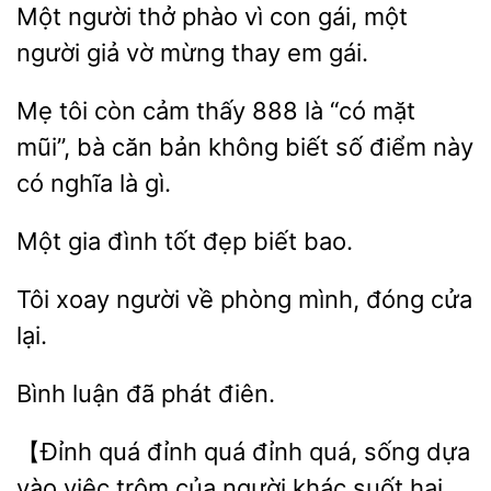
Một người thở phào vì con
một
người giả
mừng thay
gái.
tôi còn cảm thấy 888 là “có mặt
mũi”, bà căn bản
biết
điểm này
có nghĩa là gì.
gia đình tốt đẹp
Tôi xoay người về
mình, đóng
luận
phát
【Đỉnh quá
đỉnh quá,
dựa
vào việc trộm của người khác suốt hai