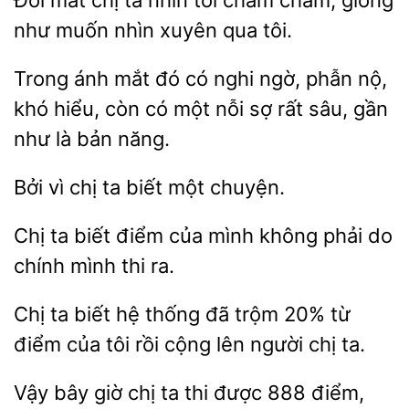
Đôi mắt chị ta nhìn tôi chằm chằm, giống
như muốn
tôi.
Trong ánh mắt đó có nghi ngờ, phẫn nộ,
khó
một nỗi sợ rất sâu, gần
như là bản năng.
Bởi
ta biết
chuyện.
Chị ta
của mình không phải
chính mình thi ra.
Chị ta biết
đã
20% từ
điểm của tôi rồi cộng lên người chị ta.
Vậy bây
chị ta thi được 888 điểm,