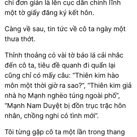
chỉ đơn giản là lên cục dân
lĩnh
tờ giấy đăng ký kết hôn.
Càng về sau, tin tức
cô
ngày
thưa thớt.
Thỉnh thoảng có vài tờ báo lá cải nhắc
đến cô ta, tiêu đề quanh đi quẩn lại
cũng chỉ có mấy câu: “Thiên kim hào
môn một thời giờ ra sao?”, “Thiên kim giả
nhà họ Mạnh nghèo túng ngoài phố”,
“Mạnh Nam Duyệt
đồn
hôn
nhân, chồng nghi có tình mới”.
Tôi từng gặp cô ta
lần trong thang