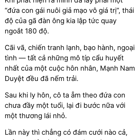
Khi phát
ra mình đã lấy phải một
“đứa con
nuôi giả mạo vô giá trị”, thái
độ của gã đàn
kia lập tức quay
ngoắt 180 độ.
Cãi vã, chiến tranh lạnh, bạo hành, ngoại
tình — tất cả những mô típ cẩu huyết
nhất
một cuộc hôn nhân, Mạnh Nam
Duyệt đều
trải.
Sau khi ly hôn, cô ta ẵm theo
con
chưa
một tuổi, lại đi bước nữa với
thương lái nhỏ.
này thì chẳng có đám cưới nào cả,