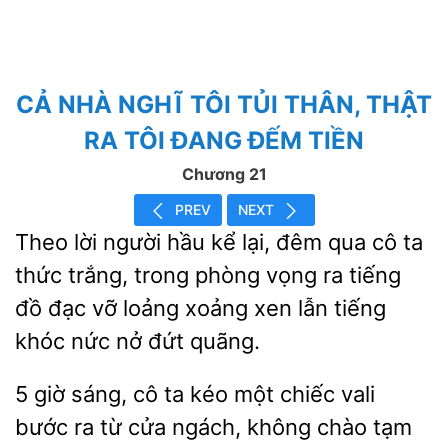
CẢ NHÀ NGHĨ TÔI TỦI THÂN, THẬT
RA TÔI ĐANG ĐẾM TIỀN
Chương 21
PREV
NEXT
Theo lời người hầu kể
đêm qua cô ta
thức
trong phòng vọng ra
đồ đạc vỡ loảng xoảng xen lẫn tiếng
khóc nức nở đứt quãng.
5
sáng, cô ta kéo một chiếc vali
bước ra từ
ngách, không chào tạm