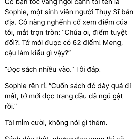
Cô bạn tóc vàng ngồi cạnh tôi tên là
Sophie, một sinh viên người Thụy Sĩ bản
địa. Cô nàng nghểnh cổ xem điểm
tôi, mắt trợn tròn: “Chúa ơi, điểm tuyệt
đối?! Tớ mới được có 62
Meng,
cậu làm kiểu gì
sách
vào.”
đáp.
rên rỉ: “Cuốn sách đó dày quá đi
mất, tớ mới đọc
đầu
ngủ gật
rồi.”
Tôi mỉm cười, không