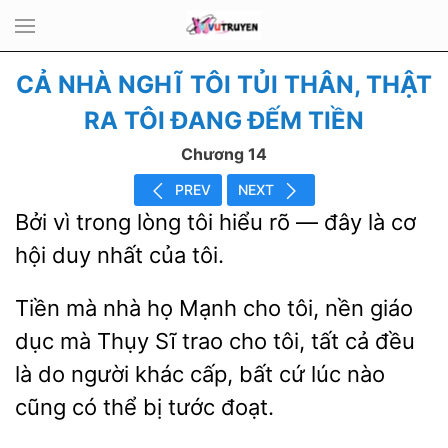
CẢ NHÀ NGHĨ TÔI TỦI THÂN, THẬT
RA TÔI ĐANG ĐẾM TIỀN
Chương 14
PREV
NEXT
Bởi vì
lòng
hiểu
— đây là cơ
hội duy nhất của tôi.
Tiền mà nhà họ Mạnh cho tôi, nền giáo
dục
Thụy Sĩ trao cho tôi,
cả đều
là do người khác cấp, bất cứ lúc nào
cũng có
bị tước đoạt.