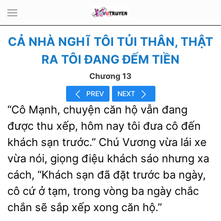
CẢ NHÀ NGHĨ TÔI TỦI THÂN, THẬT
RA TÔI ĐANG ĐẾM TIỀN
Chương 13
PREV
NEXT
“Cô Mạnh, chuyện căn hộ
đang
được thu xếp, hôm
tôi đưa cô đến
khách sạn trước.” Chú Vương vừa lái xe
vừa nói, giọng điệu
sáo nhưng xa
cách, “Khách sạn đã đặt trước ba ngày,
cô cứ ở tạm, trong vòng ba ngày chắc
chắn sẽ sắp xếp xong căn hộ.”