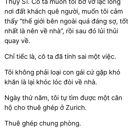
Thụy Sĩ. Cô ta
tôi
vơ lạc lõng
nơi đất khách quê người, muốn tôi cảm
“thế giới bên ngoài quá đáng sợ, tốt
nhất là nên về nhà”, rồi sau đó lủi thủi
quay về.
là, cô ta đã tính
một việc.
Tôi không
loại con gái cứ gặp khó
khăn là
khóc lóc
về nhà.
thứ năm, tôi tự tìm được một
hộ cho thuê ghép
Zurich.
chung