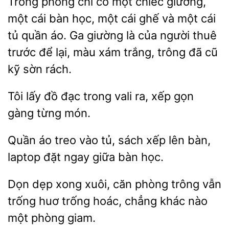
Trong phòng chỉ có một chiếc giường,
cái
học, một cái ghế và một cái
tủ quần áo. Ga giường là của người thuê
trước
lại, màu xám trắng, trông đã cũ
kỹ sờn rách.
Tôi lấy đồ đạc trong vali ra, xếp
gàng
Quần áo
vào tủ, sách xếp
bàn,
laptop đặt
giữa bàn học.
Dọn dẹp
xuôi,
phòng trông vẫn
trống huơ
hoác, chẳng khác nào
một phòng giam.