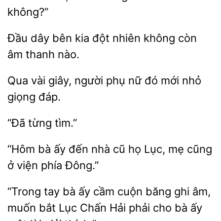
không?”
Đầu dây bên
đột nhiên
còn
âm
nào.
Qua vài
người phụ
đó mới nhỏ
giọng
“Hôm bà ấy
cũ họ Lục, mẹ
ở viện phía Đông.”
“Trong tay bà ấy cầm cuộn băng
âm,
muốn bắt Lục Chấn
phải
bà ấy