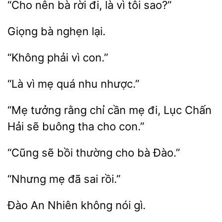
“Cho nên
rời
là vì tôi
nghẹn
vì
vì
quá
nhược.”
“Mẹ tưởng rằng chỉ cần
đi, Lục Chấn
Hải sẽ
tha cho
“Cũng sẽ
bà Đào.”
“Nhưng
đã
Đào
không nói