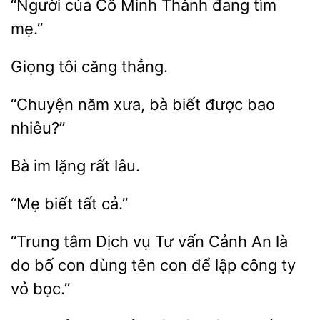
Cố
Thành đang tìm
mẹ.”
tôi
năm
bà biết
bao
nhiêu?”
lặng rất
tất
“Trung tâm Dịch vụ Tư vấn
An là
do bố con dùng
con để
công ty
vỏ bọc.”