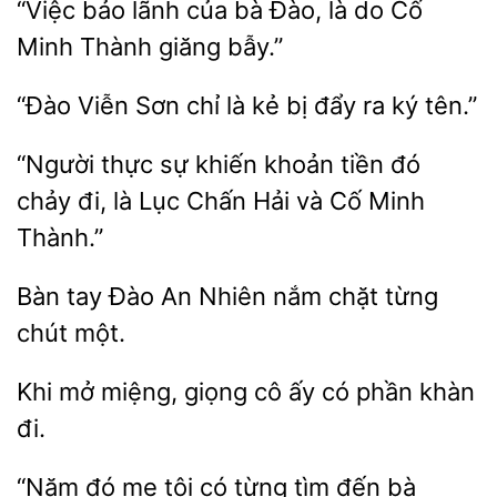
“Việc
lãnh
bà
là do Cố
Minh Thành giăng bẫy.”
“Đào Viễn Sơn chỉ là kẻ
đẩy
tên.”
“Người thực sự khiến
tiền
chảy đi, là Lục Chấn Hải và Cố
Thành.”
Bàn tay
An
nắm chặt từng
chút
Khi mở miệng,
cô
có phần
đi.
đó mẹ tôi có
tìm
bà