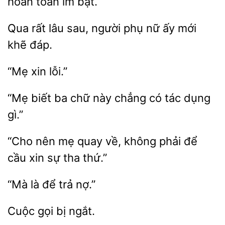
hoàn toàn im bặt.
Qua
lâu sau, người phụ nữ
mới
đáp.
“Mẹ
ba chữ này
có
dụng
gì.”
“Cho
mẹ quay về, không
để
xin sự tha thứ.”
để
nợ.”
Cuộc