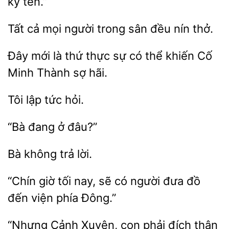
ký tên.”
Tất
trong sân đều nín thở.
Đây mới
thứ thực
có thể khiến Cố
Thành sợ hãi.
Tôi
“Bà
không
giờ tối nay, sẽ có
đồ
đến viện phía Đông.”
Xuyên, con phải đích