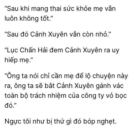
khi mang thai
mẹ vẫn
luôn không tốt.”
đó Cảnh
còn nhỏ.”
“Lục
Hải đem
ra uy
hiếp mẹ.”
“Ông ta nói chỉ cần mẹ để lộ chuyện này
ra, ông ta sẽ bắt Cảnh
gánh
toàn bộ trách
của công ty vỏ bọc
đó.”
Ngực tôi như
thứ gì
bóp