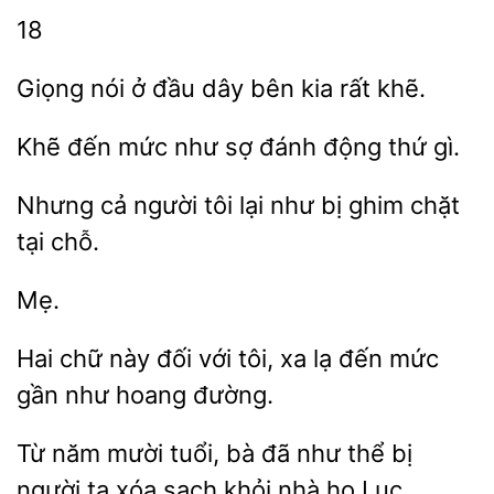
18
Giọng nói ở
kia rất khẽ.
đến mức như sợ đánh động
Nhưng cả người
lại
bị ghim chặt
tại
Mẹ.
Hai chữ
đối với tôi, xa
đến mức
như hoang đường.
năm mười tuổi, bà
như thể bị
người
xóa sạch khỏi nhà họ Lục.