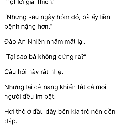
một lời giải thích.”
sau ngày hôm
ấy liền
bệnh nặng hơn.”
An
mắt lại.
“Tại
bà
đứng
này
nhẹ.
Nhưng lại đè nặng khiến
cả mọi
người
bặt.
Hơi thở ở đầu
bên
trở nên dồn