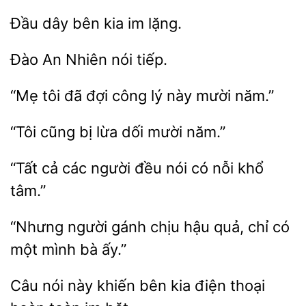
dây
kia
lặng.
Đào An
“Mẹ
đã đợi công
mười năm.”
“Tôi cũng
dối mười
“Tất cả
người đều
có nỗi khổ
gánh chịu hậu quả, chỉ
một mình bà ấy.”
Câu nói
khiến bên
thoại