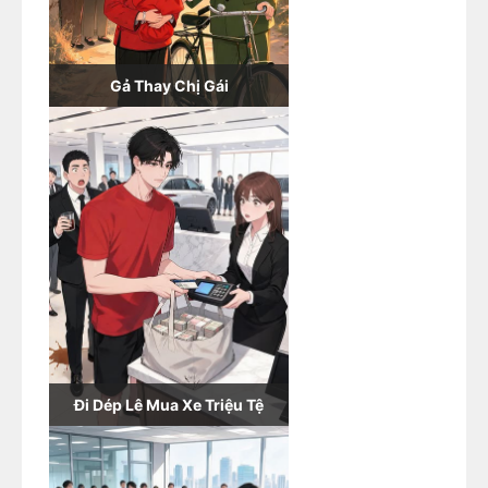
Gả Thay Chị Gái
Đi Dép Lê Mua Xe Triệu Tệ