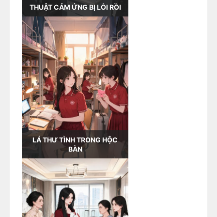
THUẬT CẢM ỨNG BỊ LỖI RỒI
LÁ THƯ TÌNH TRONG HỘC
BÀN